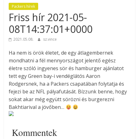
Packers hírek
Friss hír 2021-05-
08T14:37:01+0000
2021.05.08.
sz.vince
Ha nem is örök életet, de egy átlagembernek
mondhatni a fél mennyországot jelentő egész
életre szóló ingyenes sör és hamburger ajánlatot
tett egy Green bay-i vendéglátós Aaron
Rodgersnek, ha a Packers csapatában folytatja és
fejezi be az NFL pályafutását. Bízzunk benne, hogy
sokat akar még együtt sörözni és burgerezni
Bakhtiarival a jövőben…
Kommentek