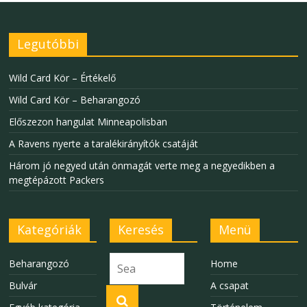
Legutóbbi
Wild Card Kör – Értékelő
Wild Card Kör – Beharangozó
Előszezon hangulat Minneapolisban
A Ravens nyerte a taralékirányítók csatáját
Három jó negyed után önmagát verte meg a negyedikben a
megtépázott Packers
Kategóriák
Keresés
Menü
Beharangozó
Home
Bulvár
A csapat