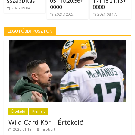
sszabbítás
05T10:20:56+
17T18:21:13+
0000
0000
2025.09.04.
2021.12.05.
2021.08.17.
LEGUTÓBBI POSZTOK
Értékelő
Kiemelt
Wild Card Kör – Értékelő
2026.01.13.
nrobert