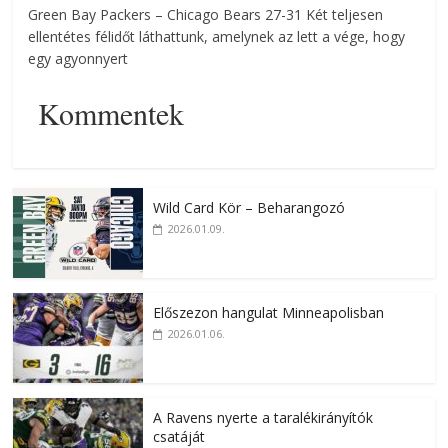
Green Bay Packers – Chicago Bears 27-31 Két teljesen
ellentétes félidőt láthattunk, amelynek az lett a vége, hogy
egy agyonnyert
Kommentek
Wild Card Kör – Beharangozó
2026.01.09.
Előszezon hangulat Minneapolisban
2026.01.06.
A Ravens nyerte a taralékirányítók
csatáját