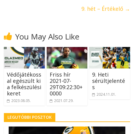
9. hét – Értékelő
→
You May Also Like
Védőjátékoss
Friss hír
9. Heti
al egészült ki
2021-07-
sérültjelenté
a felkészülési
29T09:22:30+
s
keret
0000
2024.11.01.
2023.08.05.
2021.07.29.
LEGUTÓBBI POSZTOK