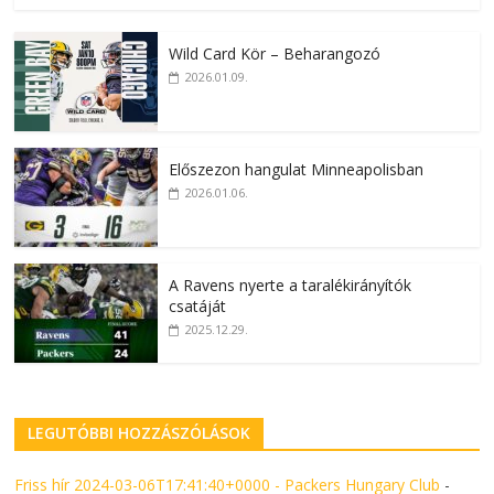
Wild Card Kör – Beharangozó
2026.01.09.
Előszezon hangulat Minneapolisban
2026.01.06.
A Ravens nyerte a taralékirányítók
csatáját
2025.12.29.
LEGUTÓBBI HOZZÁSZÓLÁSOK
Friss hír 2024-03-06T17:41:40+0000 - Packers Hungary Club
-