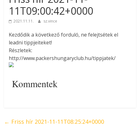
11T09:00:42+0000
2021.11.11.
sz.vince
Kezdődik a következő forduló, ne felejtsétek el
leadni tippjeiteket!
Részletek:
http://www.packershungaryclub.hu/tippjatek/
Kommentek
←
Friss hír 2021-11-11T08:25:24+0000