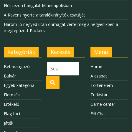
Előszezon hangulat Minneapolisban
A Ravens nyerte a taralékirányítók csatáját
Három jó negyed után önmagát verte meg a negyedikben a
megtépázott Packers
Kategóriák
Keresés
Menü
Beharangozó
Home
Bulvár
A csapat
Egyéb kategória
Történelem
Elemzés
Tudástár
Értékelő
Game center
Flag foci
Élő Chat
Játék