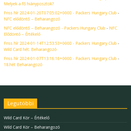
Melyek a fő hiányposztok?
Friss hír 2024-01-20T07:05:02+0000 - Packers Hungary Club
-
NFC elődöntő – Beharangozó
NFC elődöntő – Beharangozó - Packers Hungary Club
-
NFC
Elődöntő – Értékelő
Friss hír 2024-01-14T12:53:53+0000 - Packers Hungary Club
-
Wild Card hét. Beharangozó
Friss hír 2024-01-07T13:16:16+0000 - Packers Hungary Club
-
18.hét Beharangozó
Legutóbbi
Wild Card Kör – Értékelő
Wild Card Kör – Beharangozó