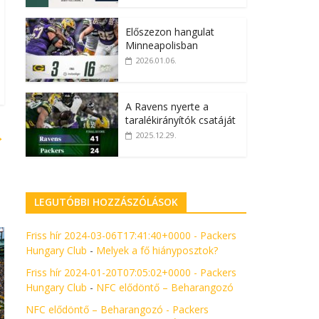
Előszezon hangulat
Minneapolisban
2026.01.06.
A Ravens nyerte a
taralékirányítók csatáját
→
2025.12.29.
LEGUTÓBBI HOZZÁSZÓLÁSOK
Friss hír 2024-03-06T17:41:40+0000 - Packers
Hungary Club
-
Melyek a fő hiányposztok?
Friss hír 2024-01-20T07:05:02+0000 - Packers
Hungary Club
-
NFC elődöntő – Beharangozó
NFC elődöntő – Beharangozó - Packers