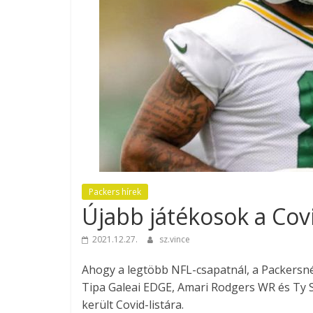
Packers hírek
Újabb játékosok a Covi
2021.12.27.
sz.vince
Ahogy a legtöbb NFL-csapatnál, a Packersnél
Tipa Galeai EDGE, Amari Rodgers WR és Ty 
került Covid-listára.