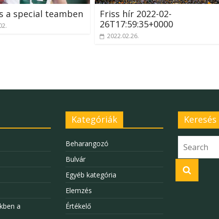
s a special teamben
Friss hír 2022-02-
26T17:59:35+0000
02.
2022.02.26.
Kategóriák
Keresés
Beharangozó
Bulvár
Egyéb kategória
Elemzés
kben a
Értékelő