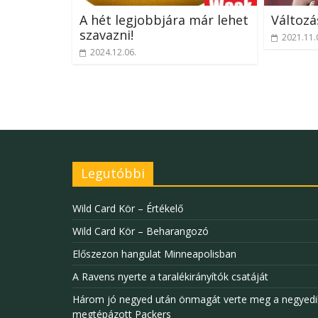
A hét legjobbjára már lehet
Változá
szavazni!
2021.11.
2024.12.06.
Legutóbbi
Wild Card Kör – Értékelő
Wild Card Kör – Beharangozó
Előszezon hangulat Minneapolisban
A Ravens nyerte a taralékirányítók csatáját
Három jó negyed után önmagát verte meg a negyedi
megtépázott Packers