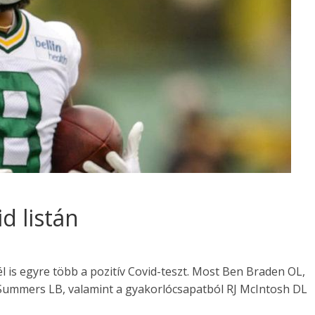
d listán
 is egyre több a pozitív Covid-teszt. Most Ben Braden OL,
Summers LB, valamint a gyakorlócsapatból RJ McIntosh DL