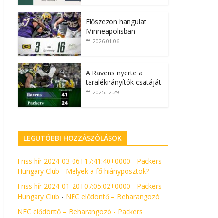
Előszezon hangulat
Minneapolisban
2026.01.06.
A Ravens nyerte a
taralékirányítók csatáját
2025.12.29.
LEGUTÓBBI HOZZÁSZÓLÁSOK
Friss hír 2024-03-06T17:41:40+0000 - Packers
Hungary Club
-
Melyek a fő hiányposztok?
Friss hír 2024-01-20T07:05:02+0000 - Packers
Hungary Club
-
NFC elődöntő – Beharangozó
NFC elődöntő – Beharangozó - Packers