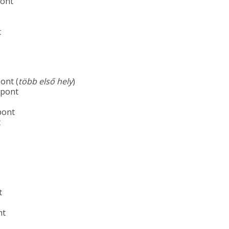
pont
t
ont (
több első hely
)
 pont
pont
t
t
nt