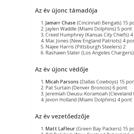
Az év újonc támadója
Jamarr Chase
(Cincinnati Bengals) 15 p
Jaylen Waddle (Miami Dolphins) 5 pont
Creed Humphrey (Kansas City Chiefs) 4
Mac Jones (New England Patriots) 4 po
Najee Harris (Pittsburgh Steelers) 2
Rashawn Slater (Los Angeles Chargers)
Az év újonc védője
Micah Parsons
(Dallas Cowboys) 15 po
Pat Surtain (Denver Broncos) 6 pont
Jeremiah Owusu-Koramoah (Cleveland 
Jevon Holland (Miami Dolphins) 4 pont
Az év vezetőedzője
Matt LaFleur
(Green Bay Packers) 15 p