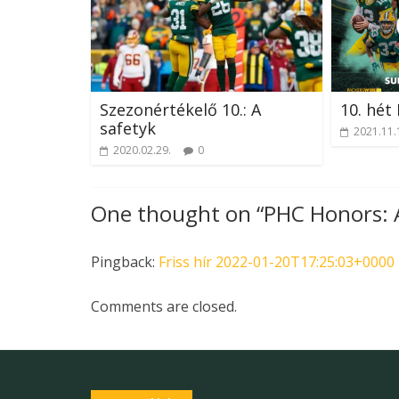
Szezonértékelő 10.: A
10. hét
safetyk
2021.11.
2020.02.29.
0
One thought on “
PHC Honors: A
Pingback:
Friss hír 2022-01-20T17:25:03+0000
Comments are closed.