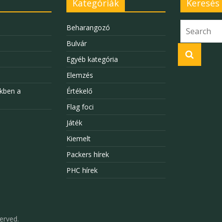
Kategóriák
Keresés
Beharangozó
Bulvár
Egyéb kategória
Elemzés
kben a
Értékelő
Flag foci
Játék
Kiemelt
Packers hírek
PHC hírek
served.