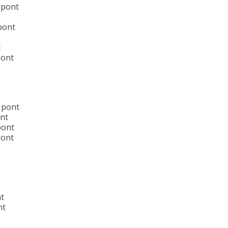
 pont
pont
t
pont
3 pont
nt
pont
pont
nt
nt