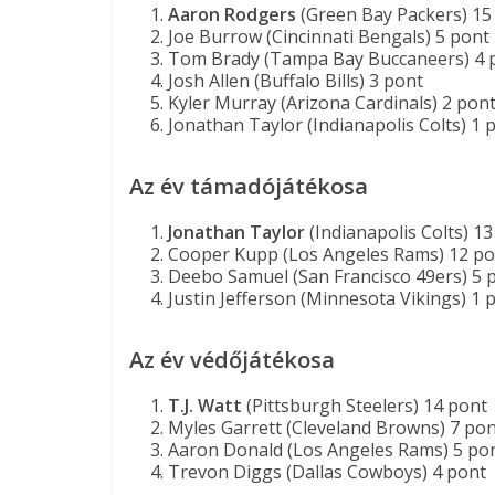
Aaron Rodgers
(Green Bay Packers) 15
Joe Burrow (Cincinnati Bengals) 5 pont
Tom Brady (Tampa Bay Buccaneers) 4 
Josh Allen (Buffalo Bills) 3 pont
Kyler Murray (Arizona Cardinals) 2 pon
Jonathan Taylor (Indianapolis Colts) 1 
Az év támadójátékosa
Jonathan Taylor
(Indianapolis Colts) 1
Cooper Kupp (Los Angeles Rams) 12 po
Deebo Samuel (San Francisco 49ers) 5 
Justin Jefferson (Minnesota Vikings) 1 
Az év védőjátékosa
T.J. Watt
(Pittsburgh Steelers) 14 pont
Myles Garrett (Cleveland Browns) 7 po
Aaron Donald (Los Angeles Rams) 5 po
Trevon Diggs (Dallas Cowboys) 4 pont