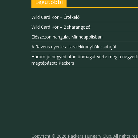
Legutóbbi
Wild Card Kör – Értékelő
Wild Card Kör – Beharangozó
Előszezon hangulat Minneapolisban
A Ravens nyerte a taralékirányítók csatáját
Három jó negyed után önmagát verte meg a negyedi
megtépázott Packers
Copyright © 2026
Packers Hungary Club
. All rights re