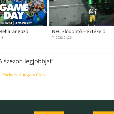
 Beharangozó
NFC Elődöntő – Értékelő
14.
2022.01.26.
 szezon legjobbjai
”
 - Packers Hungary Club