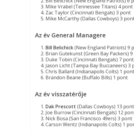
Bill Belichick (New England Patriots) 6 
Mike Vrabel (Tennessee Titans) 4 pont
Zac Taylor (Cincinnati Bengals) 3 pont
Mike McCarthy (Dallas Cowboys) 3 pon
Az év General Managere
Bill Belichick
(New England Patriots) 9 p
Brian Gutekunst (Green Bay Packers) 9
Duke Tobin (Cincinnati Bengals) 7 pont
Jason Licht (Tampa Bay Buccaneers) 3 
Chris Ballard (Indianapolis Colts) 1 pon
Brandon Beane (Buffalo Bills) 1 pont
Az év visszatérője
Dak Prescott
(Dallas Cowboys) 13 pont
Joe Burrow (Cincinnati Bengals) 12 pon
Nick Bosa (San Francisco 49ers) 3 pont
Carson Wentz (Indianapolis Colts) 1 po