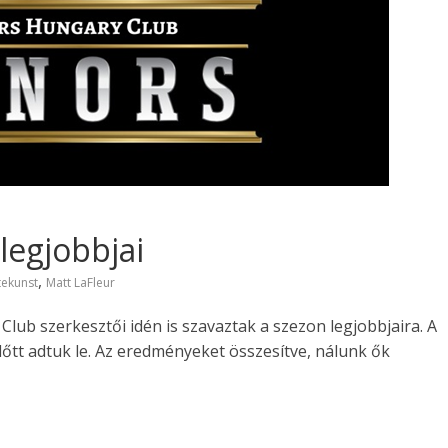
legjobbjai
,
tekunst
Matt LaFleur
Club szerkesztői idén is szavaztak a szezon legjobbjaira. A
lőtt adtuk le. Az eredményeket összesítve, nálunk ők