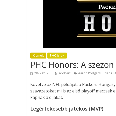
Kiemelt
PHC hírek
PHC Honors: A szezon 
,
2022.01.20.
nrobert
Aaron Rodgers
Brian Gu
Követve az NFL példáját, a Packers Hungary 
szavazatokat mi is az első playoff meccsek e
kapnák a díjakat.
Legértékesebb játékos (MVP)