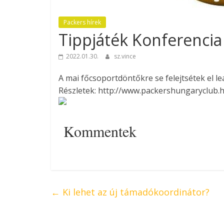
Packers hírek
Tippjáték Konferenci
2022.01.30.
sz.vince
A mai főcsoportdöntőkre se felejtsétek el lea
Részletek: http://www.packershungaryclub.h
Kommentek
←
Ki lehet az új támadókoordinátor?