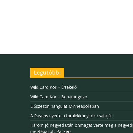
Legutóbbi
Wild Card Kör – Értékelő
Wild Card Kör – Beharangozó
Előszezon hangulat Minneapolisban
A Ravens nyerte a taralékirányítók csatáját
Három jó negyed után önmagát verte meg a negyedi
megtépázott Packers