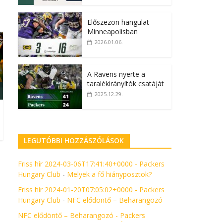
Előszezon hangulat
Minneapolisban
2026.01.06.
A Ravens nyerte a
taralékirányítók csatáját
2025.12.29.
LEGUTÓBBI HOZZÁSZÓLÁSOK
Friss hír 2024-03-06T17:41:40+0000 - Packers
Hungary Club
-
Melyek a fő hiányposztok?
Friss hír 2024-01-20T07:05:02+0000 - Packers
Hungary Club
-
NFC elődöntő – Beharangozó
NFC elődöntő – Beharangozó - Packers