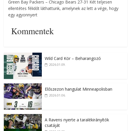
Green Bay Packers – Chicago Bears 27-31 Két teljesen
ellentétes félidőt láthattunk, amelynek az lett a vége, hogy
egy agyonnyert
Kommentek
Wild Card Kör – Beharangozó
2026.01.09.
Előszezon hangulat Minneapolisban
2026.01.06.
A Ravens nyerte a taralékirányítók
csatáját