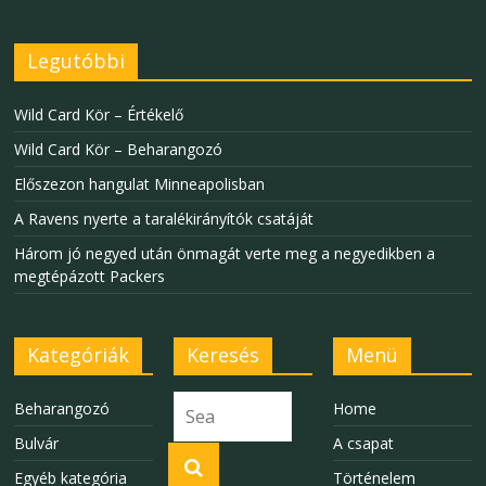
Legutóbbi
Wild Card Kör – Értékelő
Wild Card Kör – Beharangozó
Előszezon hangulat Minneapolisban
A Ravens nyerte a taralékirányítók csatáját
Három jó negyed után önmagát verte meg a negyedikben a
megtépázott Packers
Kategóriák
Keresés
Menü
Beharangozó
Home
Bulvár
A csapat
Egyéb kategória
Történelem