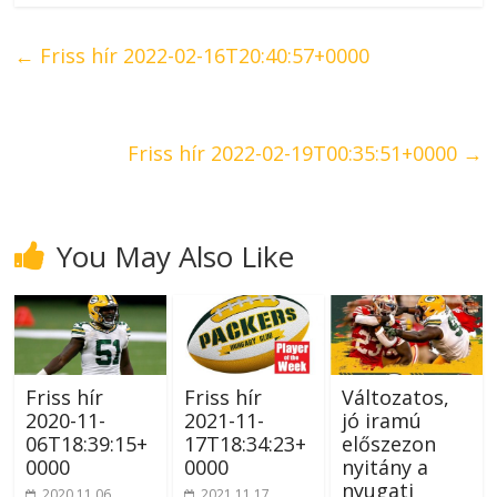
←
Friss hír 2022-02-16T20:40:57+0000
Friss hír 2022-02-19T00:35:51+0000
→
You May Also Like
Friss hír
Friss hír
Változatos,
2020-11-
2021-11-
jó iramú
06T18:39:15+
17T18:34:23+
előszezon
0000
0000
nyitány a
nyugati
2020.11.06.
2021.11.17.