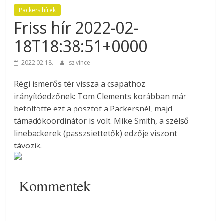
Packers hírek
Friss hír 2022-02-
18T18:38:51+0000
2022.02.18.
sz.vince
Régi ismerős tér vissza a csapathoz
irányítóedzőnek: Tom Clements korábban már
betöltötte ezt a posztot a Packersnél, majd
támadókoordinátor is volt. Mike Smith, a szélső
linebackerek (passzsiettetők) edzője viszont
távozik.
Kommentek