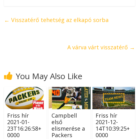
←
Visszatérő tehetség az elkapó sorba
A várva várt visszatérő
→
You May Also Like
Friss hír
Campbell
Friss hír
2021-01-
első
2021-12-
23T16:26:58+
elismerése a
14T10:39:25+
0000
Packers
0000