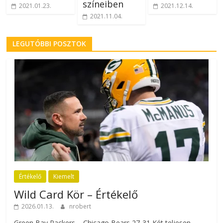
színeiben
2021.01.23.
2021.12.14.
2021.11.04.
LEGUTÓBBI POSZTOK
Értékelő
Kiemelt
Wild Card Kör – Értékelő
2026.01.13.
nrobert
Green Bay Packers – Chicago Bears 27-31 Két teljesen