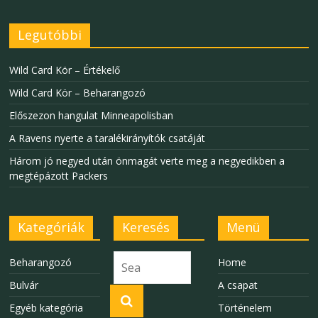
Legutóbbi
Wild Card Kör – Értékelő
Wild Card Kör – Beharangozó
Előszezon hangulat Minneapolisban
A Ravens nyerte a taralékirányítók csatáját
Három jó negyed után önmagát verte meg a negyedikben a
megtépázott Packers
Kategóriák
Keresés
Menü
Beharangozó
Home
Bulvár
A csapat
Egyéb kategória
Történelem