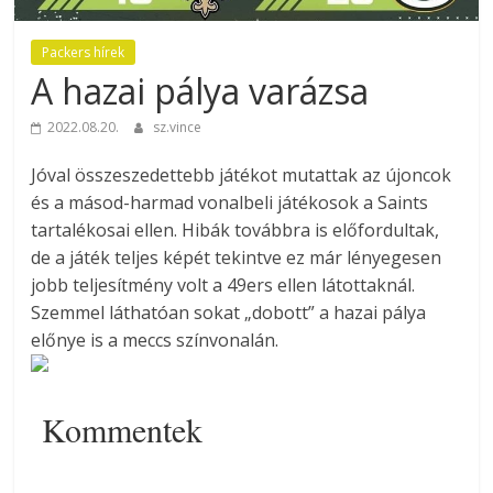
Packers hírek
A hazai pálya varázsa
2022.08.20.
sz.vince
Jóval összeszedettebb játékot mutattak az újoncok
és a másod-harmad vonalbeli játékosok a Saints
tartalékosai ellen. Hibák továbbra is előfordultak,
de a játék teljes képét tekintve ez már lényegesen
jobb teljesítmény volt a 49ers ellen látottaknál.
Szemmel láthatóan sokat „dobott” a hazai pálya
előnye is a meccs színvonalán.
Kommentek