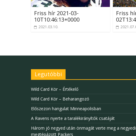
Friss hír 2021-03-
Friss hí
10T10:46:13+0000
02T13:4
2021.03.10.
2021.07.
Legutóbbi
Wild Card Kör – Értékelő
Wild Card Kör – Beharangozó
Előszezon hangulat Minneapolisban
A Ravens nyerte a taralékirányítók csatáját
Három jó negyed után önmagát verte meg a negyedi
megtépázott Packers