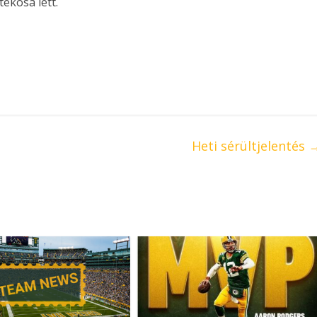
ékosa lett.
Heti sérültjelentés