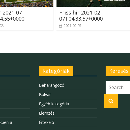
r 2021-07-
Friss hír 2021-02-
4:55+0000
07T04:33:57+0000
02.
2021.02.07.
Kategóriák
Keresés
Beharangozó
Bulvár
Egyéb kategória
Elemzés
kben a
Értékelő