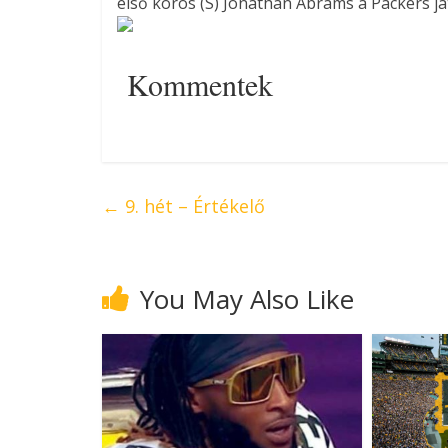
első körös (S) Jonathan Abrams a Packers ját
Kommentek
←
9. hét – Értékelő
You May Also Like