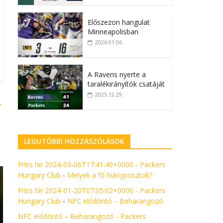
Előszezon hangulat
Minneapolisban
2026.01.06.
A Ravens nyerte a
taralékirányítók csatáját
2025.12.29.
→
LEGUTÓBBI HOZZÁSZÓLÁSOK
Friss hír 2024-03-06T17:41:40+0000 - Packers
Hungary Club
-
Melyek a fő hiányposztok?
Friss hír 2024-01-20T07:05:02+0000 - Packers
Hungary Club
-
NFC elődöntő – Beharangozó
NFC elődöntő – Beharangozó - Packers