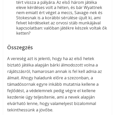
tért vissza a pályára. Az első három játéka
eleve kérdéses volt a héten, és bár Wyattnek
nem emiatt ért véget a meccs, Savage-nek és
Stokesnak is a korábbi sérülése újult ki, ami
felvet kérdéseket az orvosi stáb munkájával
kapcsolatban: valóban játékre készek voltak ők
ketten?
Összegzés
A vereség azt is jelenti, hogy ha az első hetek
biztató játéka alapján bárki álmodozott volna a
rájátszásról, hamarosan annak is fel kell adnia az
álmait. Ahogy haladunk előre a szezonban, a
támadósornak egyre inkább mutatnia kellene a
fejlődést, a védelemnek pedig végre el kellene
kezdenie úgy teljesítenie, ami a nevek alapján
elvárható lenne, hogy valamelyest bizalommal
tekinthessünk a jövőbe.