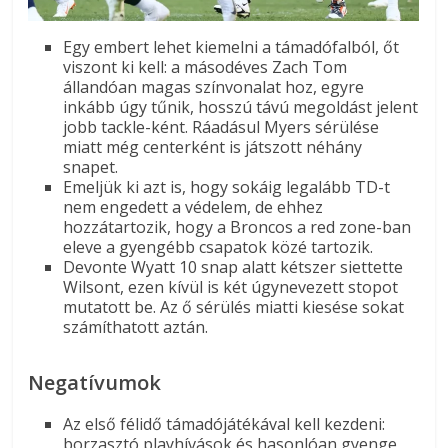
Egy embert lehet kiemelni a támadófalból, őt
viszont ki kell: a másodéves Zach Tom
állandóan magas színvonalat hoz, egyre
inkább úgy tűnik, hosszú távú megoldást jelent
jobb tackle-ként. Ráadásul Myers sérülése
miatt még centerként is játszott néhány
snapet.
Emeljük ki azt is, hogy sokáig legalább TD-t
nem engedett a védelem, de ehhez
hozzátartozik, hogy a Broncos a red zone-ban
eleve a gyengébb csapatok közé tartozik.
Devonte Wyatt 10 snap alatt kétszer siettette
Wilsont, ezen kívül is két úgynevezett stopot
mutatott be. Az ő sérülés miatti kiesése sokat
számíthatott aztán.
Negatívumok
Az első félidő támadójátékával kell kezdeni:
borzasztó playhívások és hasonlóan gyenge