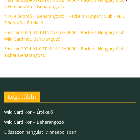
NFC elődöntő – Beharangozó
NFC elődöntő – Beharangozó - Packers Hungary Club
-
NFC
Elődöntő – Értékelő
Friss hír 2024-01-14T12:53:53+0000 - Packers Hungary Club
-
Wild Card hét. Beharangozó
Friss hír 2024-01-07T13:16:16+0000 - Packers Hungary Club
-
18.hét Beharangozó
Legutóbbi
Wild Card Kör – Értékelő
Wild Card Kör – Beharangozó
Előszezon hangulat Minneapolisban