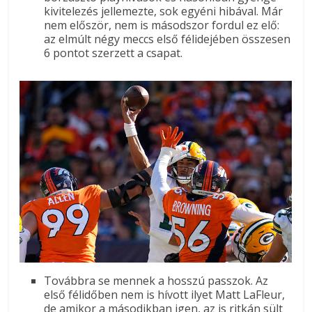
kivitelezés jellemezte, sok egyéni hibával. Már
nem először, nem is másodszor fordul ez elő:
az elmúlt négy meccs első félidejében összesen
6 pontot szerzett a csapat.
Továbbra se mennek a hosszú passzok. Az
első félidőben nem is hívott ilyet Matt LaFleur,
de amikor a másodikban igen, az is ritkán sült