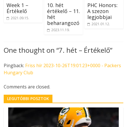
Week 1 –
10. hét
PHC Honors:
Értékelő
értékelő – 11.
A szezon
hét
legjobbjai
2021.09.15.
beharangozó
2021.01.12.
2023.11.19.
One thought on “
7. hét – Értékelő
”
Pingback:
Friss hír 2023-10-26T19:01:23+0000 - Packers
Hungary Club
Comments are closed.
LEGUTÓBBI POSZTOK