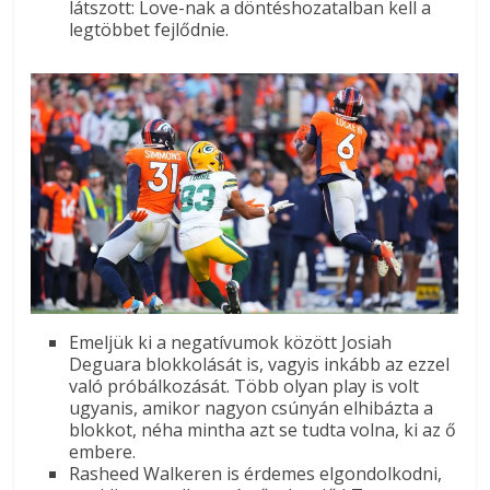
látszott: Love-nak a döntéshozatalban kell a
legtöbbet fejlődnie.
Emeljük ki a negatívumok között Josiah
Deguara blokkolását is, vagyis inkább az ezzel
való próbálkozását. Több olyan play is volt
ugyanis, amikor nagyon csúnyán elhibázta a
blokkot, néha mintha azt se tudta volna, ki az ő
embere.
Rasheed Walkeren is érdemes elgondolkodni,