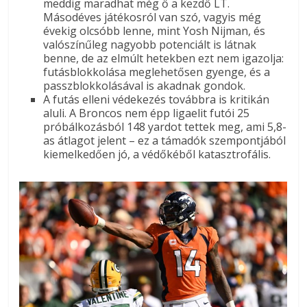
meddig maradhat még ő a kezdő LT.
Másodéves játékosról van szó, vagyis még
évekig olcsóbb lenne, mint Yosh Nijman, és
valószínűleg nagyobb potenciált is látnak
benne, de az elmúlt hetekben ezt nem igazolja:
futásblokkolása meglehetősen gyenge, és a
passzblokkolásával is akadnak gondok.
A futás elleni védekezés továbbra is kritikán
aluli. A Broncos nem épp ligaelit futói 25
próbálkozásból 148 yardot tettek meg, ami 5,8-
as átlagot jelent – ez a támadók szempontjából
kiemelkedően jó, a védőkéből katasztrofális.