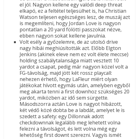
el jól. Nagyon kellene egy valódi deep threat
elkapó, ez a feltétel teljesülhet is, ha Christian
Watson teljesen egészséges lesz, de muszáj azt
is megemlíteni, hogy Jordan Love is nagyon
pontatlan a 20 yard fölötti passzokat nézve,
ebben nagyon sokat kellene javulnia.
Volt esély a győzelemre, de az utolsó drive
nagy hibái meghiúsították azt. Előbb Elgton
Jenkins (akinek eleve nem ez volt élete meccse)
holding szabálytalansága miatt vesztett 10
yardot a csapat, pedig már nagyon közel volt a
FG-távolság, majd jött két rossz playcall:
nehezen érhető, hogy LaFleur miért olyan
játékokat hívott egymás után, amelyben egyből
meg akarta tenni a first downhoz szükséges 20
yardot, miközben az idő sem sürgette.
Másodszorra aztán Love is nagyot hibázott,
két védő közé dobta be a labdát, amelyet le is
szedett a safety: egy Dillonnak adott
checkdownnak legalább meg lehetett volna
felezni a távolságot, és lett volna még egy
lehetőség first downt szerezni. Vagyis ismét