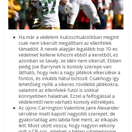
Ha már a védelem: kulcsszituációkban megint
csak nem sikerült megállítani az ellenfelek
támadóit. A nevek alapján legalább top 10-es
védelmet kellene kihozni ebből a keretből, ez
azonban se tavaly, se idén nem sikerült. Ebben
pedig Joe Barrynek is komoly szerepe van:
látható, hogy neki a nagy játékok elkerülése a
fontos, és inkább hátul biztosít. Csakhogy így
lehetőség nyílik a sikeres rövidebb játékokra,
valamint az ellenfelek futói is sokkal
könnyebben haladnak. Ezzel a felfogással a
védelemtől nem várható komoly előrelépés.
Az újonc Carrington Valentine Jaire Alexander
sérülése miatt kapott nagyobb szerepet, de
gyakorlatilag ami labda felé ment, az elkapás
lett. Most ütött vissza, hogy nagyon vékony
volt a CB-sor, amelyet a héten valamennyire