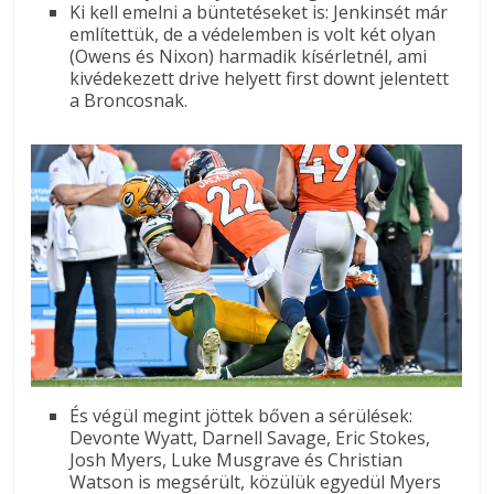
Ki kell emelni a büntetéseket is: Jenkinsét már
említettük, de a védelemben is volt két olyan
(Owens és Nixon) harmadik kísérletnél, ami
kivédekezett drive helyett first downt jelentett
a Broncosnak.
És végül megint jöttek bőven a sérülések:
Devonte Wyatt, Darnell Savage, Eric Stokes,
Josh Myers, Luke Musgrave és Christian
Watson is megsérült, közülük egyedül Myers