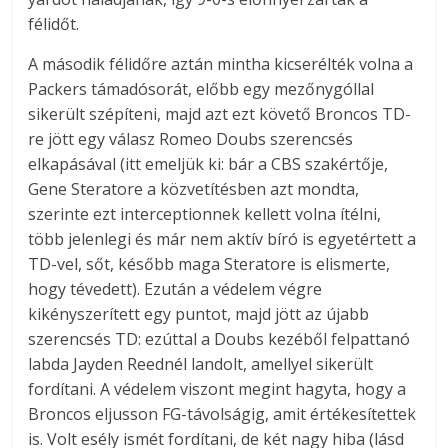
félidőt.
A második félidőre aztán mintha kicserélték volna a
Packers támadósorát, előbb egy mezőnygóllal
sikerült szépíteni, majd azt ezt követő Broncos TD-
re jött egy válasz Romeo Doubs szerencsés
elkapásával (itt emeljük ki: bár a CBS szakértője,
Gene Steratore a közvetítésben azt mondta,
szerinte ezt interceptionnek kellett volna ítélni,
több jelenlegi és már nem aktív bíró is egyetértett a
TD-vel, sőt, később maga Steratore is elismerte,
hogy tévedett). Ezután a védelem végre
kikényszerített egy puntot, majd jött az újabb
szerencsés TD: ezúttal a Doubs kezéből felpattanó
labda Jayden Reednél landolt, amellyel sikerült
fordítani. A védelem viszont megint hagyta, hogy a
Broncos eljusson FG-távolságig, amit értékesítettek
is. Volt esély ismét fordítani, de két nagy hiba (lásd