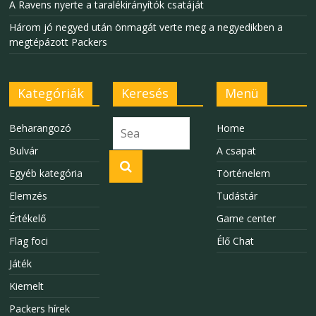
A Ravens nyerte a taralékirányítók csatáját
Három jó negyed után önmagát verte meg a negyedikben a
megtépázott Packers
Kategóriák
Keresés
Menü
Beharangozó
Home
Bulvár
A csapat
Egyéb kategória
Történelem
Elemzés
Tudástár
Értékelő
Game center
Flag foci
Élő Chat
Játék
Kiemelt
Packers hírek