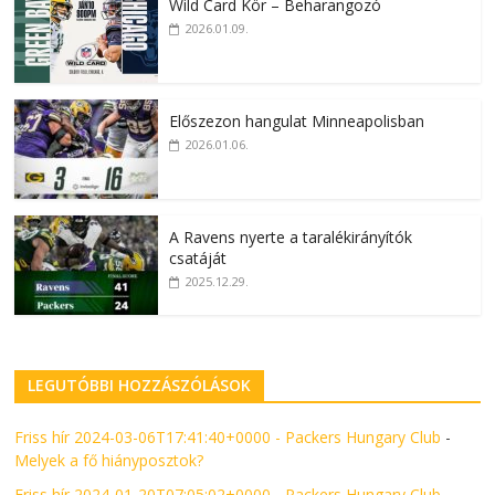
Wild Card Kör – Beharangozó
2026.01.09.
Előszezon hangulat Minneapolisban
2026.01.06.
A Ravens nyerte a taralékirányítók
csatáját
2025.12.29.
LEGUTÓBBI HOZZÁSZÓLÁSOK
Friss hír 2024-03-06T17:41:40+0000 - Packers Hungary Club
-
Melyek a fő hiányposztok?
Friss hír 2024-01-20T07:05:02+0000 - Packers Hungary Club
-