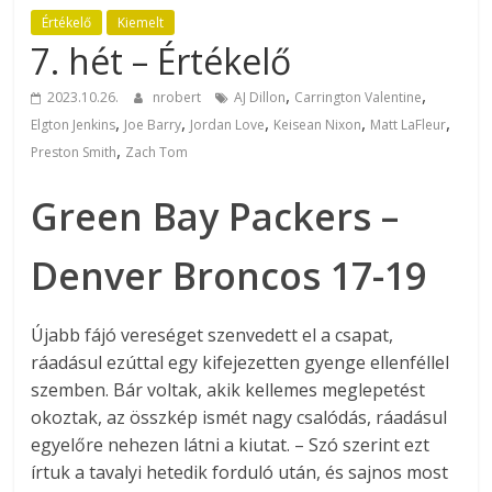
Értékelő
Kiemelt
7. hét – Értékelő
,
,
2023.10.26.
nrobert
AJ Dillon
Carrington Valentine
,
,
,
,
,
Elgton Jenkins
Joe Barry
Jordan Love
Keisean Nixon
Matt LaFleur
,
Preston Smith
Zach Tom
Green Bay Packers –
Denver Broncos 17-19
Újabb fájó vereséget szenvedett el a csapat,
ráadásul ezúttal egy kifejezetten gyenge ellenféllel
szemben. Bár voltak, akik kellemes meglepetést
okoztak, az összkép ismét nagy csalódás, ráadásul
egyelőre nehezen látni a kiutat. – Szó szerint ezt
írtuk a tavalyi hetedik forduló után, és sajnos most