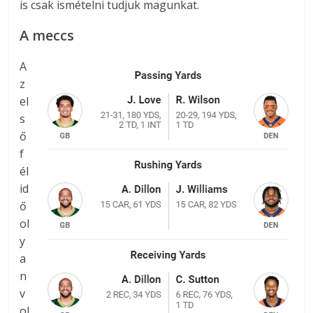
is csak ismételni tudjuk magunkat.
A meccs
A
z
el
s
ő
f
él
id
ő
ol
y
a
n
v
ol