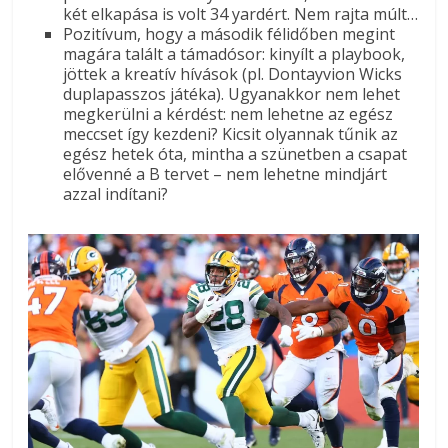
két elkapása is volt 34 yardért. Nem rajta múlt…
Pozitívum, hogy a második félidőben megint
magára talált a támadósor: kinyílt a playbook,
jöttek a kreatív hívások (pl. Dontayvion Wicks
duplapasszos játéka). Ugyanakkor nem lehet
megkerülni a kérdést: nem lehetne az egész
meccset így kezdeni? Kicsit olyannak tűnik az
egész hetek óta, mintha a szünetben a csapat
elővenné a B tervet – nem lehetne mindjárt
azzal indítani?