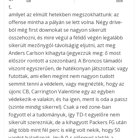
t,
amilyet az elmúlt hetekben megszokhattunk: az
offense mintha a pályán se lett volna. Négy drive-
ból még first downokat se nagyon sikerült
összehozni, és mire végül a félidő végén legalább
sikerült mezőnygól-távolságig eljutni, azt meg
Anders Carlson kihagyta (jegyezzük meg: ő most
először rontott a szezonban). A Broncos támadói
viszont egyszerűen, de hatékonyan játszottak: vagy
futottak, ami ellen megint nem nagyon tudott
semmit tenni a védelem, vagy megnézték, hogy az
újonc CB, Carrington Valentine egy az egyben
védekezik-e valakin, és ha igen, ment is oda a passz
(szinte mindig sikerrel). Csak a red zone-ban
fogyott el a tudományuk, így TD-t egyelőre nem
sikerült szerezniük, de a kihagyott Packers FG után
alig több mint fél perc is elég volt nekik, hogy 50
yardot haladjanak, így 9-0-s előnnyel zárták a