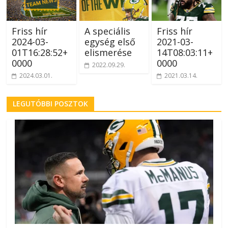
Friss hír
A speciális
Friss hír
2024-03-
egység első
2021-03-
01T16:28:52+
elismerése
14T08:03:11+
0000
0000
2022.09.29.
2024.03.01.
2021.03.14.
LEGUTÓBBI POSZTOK