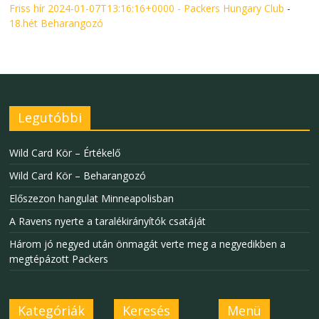
Friss hír 2024-01-07T13:16:16+0000 - Packers Hungary Club
-
18.hét Beharangozó
Legutóbbi
Wild Card Kör – Értékelő
Wild Card Kör – Beharangozó
Előszezon hangulat Minneapolisban
A Ravens nyerte a taralékirányítók csatáját
Három jó negyed után önmagát verte meg a negyedikben a
megtépázott Packers
Kategóriák
Keresés
Menü