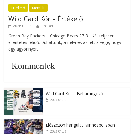
Értékelő
Kiemelt
Wild Card Kör – Értékelő
2026.01.13.
nrobert
Green Bay Packers – Chicago Bears 27-31 Két teljesen
ellentétes félidőt láthattunk, amelynek az lett a vége, hogy
egy agyonnyert
Kommentek
Wild Card Kör – Beharangozó
2026.01.09.
Előszezon hangulat Minneapolisban
2026.01.06.