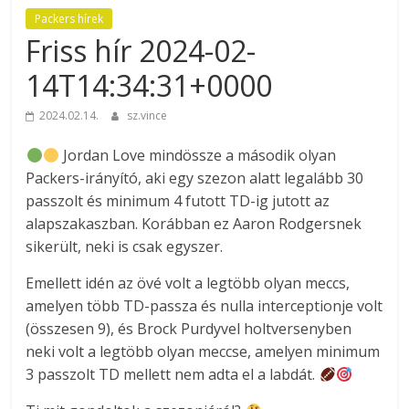
Packers hírek
Friss hír 2024-02-
14T14:34:31+0000
2024.02.14.
sz.vince
Jordan Love mindössze a második olyan
Packers-irányító, aki egy szezon alatt legalább 30
passzolt és minimum 4 futott TD-ig jutott az
alapszakaszban. Korábban ez Aaron Rodgersnek
sikerült, neki is csak egyszer.
Emellett idén az övé volt a legtöbb olyan meccs,
amelyen több TD-passza és nulla interceptionje volt
(összesen 9), és Brock Purdyvel holtversenyben
neki volt a legtöbb olyan meccse, amelyen minimum
3 passzolt TD mellett nem adta el a labdát.