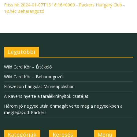
Friss hír 2024-01-07T13:16:16+0000 - Packers Hungary Club
-
18.hét Beharangozó
Legutóbbi
Wild Card Kör – Értékelő
Wild Card Kör – Beharangozó
Előszezon hangulat Minneapolisban
A Ravens nyerte a taralékirányítók csatáját
Három jó negyed után önmagát verte meg a negyedikben a
megtépázott Packers
Kategóriák
Keresés
Menü