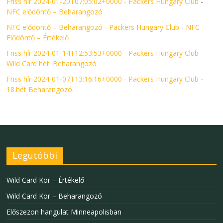
Friss hír 2024-01-20T07:05:02+0000 - Packers Hungary Club
-
NFC elődöntő – Beharangozó
NFC elődöntő – Beharangozó - Packers Hungary Club
-
NFC
Elődöntő – Értékelő
Friss hír 2024-01-14T12:53:53+0000 - Packers Hungary Club
-
Wild Card hét. Beharangozó
Friss hír 2024-01-07T13:16:16+0000 - Packers Hungary Club
-
18.hét Beharangozó
Legutóbbi
Wild Card Kör – Értékelő
Wild Card Kör – Beharangozó
Előszezon hangulat Minneapolisban