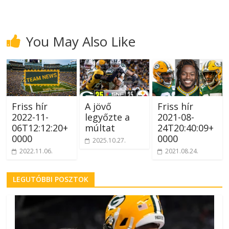
You May Also Like
Friss hír
A jövő
Friss hír
2022-11-
legyőzte a
2021-08-
06T12:12:20+
múltat
24T20:40:09+
0000
0000
2025.10.27.
2022.11.06.
2021.08.24.
LEGUTÓBBI POSZTOK