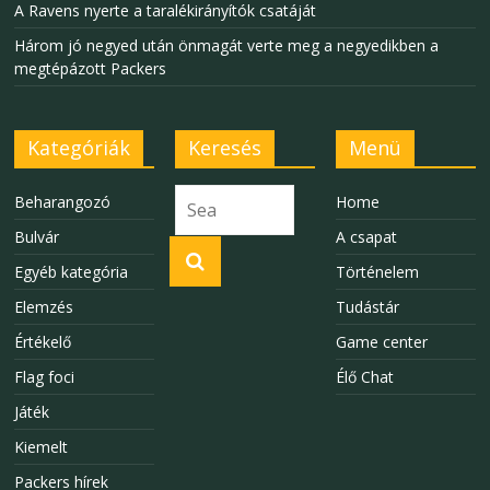
A Ravens nyerte a taralékirányítók csatáját
Három jó negyed után önmagát verte meg a negyedikben a
megtépázott Packers
Kategóriák
Keresés
Menü
Beharangozó
Home
Bulvár
A csapat
Egyéb kategória
Történelem
Elemzés
Tudástár
Értékelő
Game center
Flag foci
Élő Chat
Játék
Kiemelt
Packers hírek