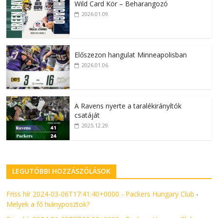
Wild Card Kör – Beharangozó
2026.01.09.
Előszezon hangulat Minneapolisban
2026.01.06.
A Ravens nyerte a taralékirányítók
csatáját
2025.12.29.
LEGUTÓBBI HOZZÁSZÓLÁSOK
Friss hír 2024-03-06T17:41:40+0000 - Packers Hungary Club
-
Melyek a fő hiányposztok?