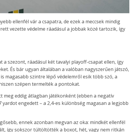
yebb ellenfél vár a csapatra, de ezek a meccsek mindig
ett vezette védelme ráadásul a jobbak közé tartozik, így
 szezont, ráadásul két tavalyi playoff-csapat ellen, így
et. És bár ugyan általában a valóban nagyszerűen játszó,
is magasabb szintre lépő védelemről esik több szó, a
hiszen szépen termelték a pontokat.
ett meg eddig átlagban játékonként (ebben a negatív
,7 yardot engedett – a 2,4-es különbség magasan a legjobb
öcögősebb, ennek azonban megvan az oka: mindkét ellenfél
t, így sokszor túltöltötték a boxot, hét, vagy nem ritkán