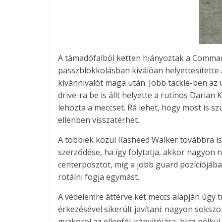
A támadófalból ketten hiányoztak a Command
passzblokkolásban kiválóan helyettesítette
kívánnivalót maga után. Jobb tackle-ben az 
drive-ra be is állt helyette a rutinos Daria
lehozta a meccset. Rá lehet, hogy most is s
ellenben visszatérhet.
A többiek közül Rasheed Walker továbbra is jó
szerződése, ha így folytatja, akkor nagyon ne
centerposztot, míg a jobb guard pozíciójá
rotálni fogja egymást.
A védelemre áttérve két meccs alapján úgy 
érkezésével sikerült javítani: nagyon soks
gyakorol az ellenfél irányítójára, blitz nél