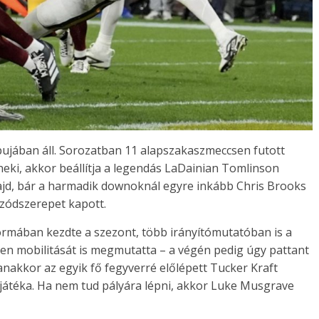
pujában áll. Sorozatban 11 alapszakaszmeccsen futott
 neki, akkor beállítja a legendás LaDainian Tomlinson
majd, bár a harmadik downoknál egyre inkább Chris Brooks
izódszerepet kapott.
formában kezdte a szezont, több irányítómutatóban is a
ten mobilitását is megmutatta – a végén pedig úgy pattant
anakkor az egyik fő fegyverré előlépett Tucker Kraft
 játéka. Ha nem tud pályára lépni, akkor Luke Musgrave