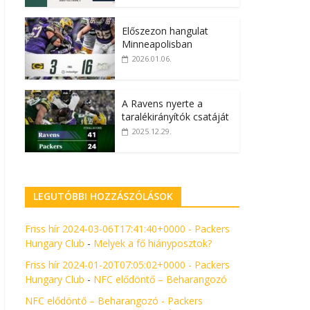
Előszezon hangulat
Minneapolisban
2026.01.06.
A Ravens nyerte a
taralékirányítók csatáját
2025.12.29.
LEGUTÓBBI HOZZÁSZÓLÁSOK
Friss hír 2024-03-06T17:41:40+0000 - Packers
Hungary Club
-
Melyek a fő hiányposztok?
Friss hír 2024-01-20T07:05:02+0000 - Packers
Hungary Club
-
NFC elődöntő – Beharangozó
NFC elődöntő – Beharangozó - Packers