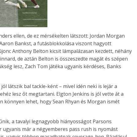
ers ellen, de ez mérsékelten látszott: Jordan Morgan
 Aaron Bankst, a futásblokkolása viszont hagyott
újonc Anthony Belton kicsit lámpalázasan kezdett, néhány
n Kinnard, de aztán Belton is összeszedte magát és szépen
zükség lesz, Zach Tom játéka ugyanis kérdéses, Banks
l látszik bal tackle-ként – mivel idén neki is lejár a
héz lesz őt megtartani. Elgton Jenkins is jól vette át a
ban könnyen lehet, hogy Sean Rhyan és Morgan ismét
tűnik, a tavalyi legnagyobb hiányosságot Parsons
zor ugyanis már a négyemberes pass rush is nyomást
kül is, vagyis többen maradhatnak coverage-ben. Ráadásul