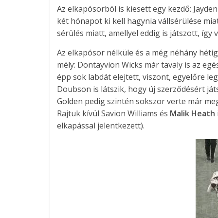
Az elkapósorból is kiesett egy kezdő: Jayden 
két hónapot ki kell hagynia vállsérülése mia
sérülés miatt, amellyel eddig is játszott, így 
Az elkapósor nélküle és a még néhány hétig 
mély: Dontayvion Wicks már tavaly is az egé
épp sok labdát elejtett, viszont, egyelőre le
Doubson is látszik, hogy új szerződésért ját
Golden pedig szintén sokszor verte már meg
Rajtuk kívül Savion Williams és
Malik Heath
elkapással jelentkezett).