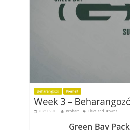
Beharangozó
Kiemelt
Week 3 – Beharangoz
2025.09.20.
nrobert
Cleveland Browns
Green Bay Pack