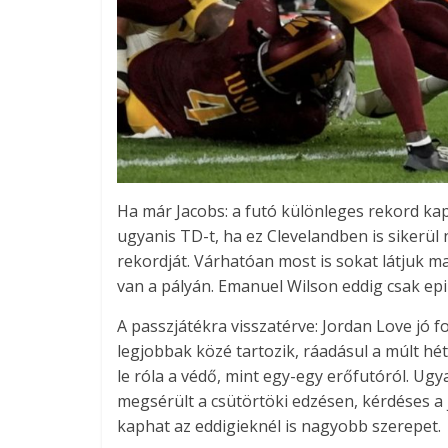
Ha már Jacobs: a futó különleges rekord ka
ugyanis TD-t, ha ez Clevelandben is sikerül
rekordját. Várhatóan most is sokat látjuk 
van a pályán. Emanuel Wilson eddig csak ep
A passzjátékra visszatérve: Jordan Love jó 
legjobbak közé tartozik, ráadásul a múlt hé
le róla a védő, mint egy-egy erőfutóról. Ugy
megsérült a csütörtöki edzésen, kérdéses a
kaphat az eddigieknél is nagyobb szerepet.