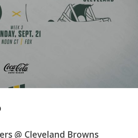
ó
ers @ Cleveland Browns