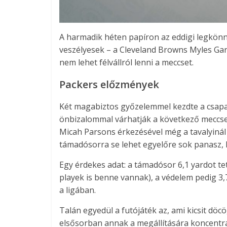
A harmadik héten papíron az eddigi legkönn
veszélyesek – a Cleveland Browns Myles Garr
nem lehet félvállról lenni a meccset.
Packers előzmények
Két magabiztos győzelemmel kezdte a csapat a
önbizalommal várhatják a következő meccsek
Micah Parsons érkezésével még a tavalyinál 
támadósorra se lehet egyelőre sok panasz, 
Egy érdekes adat: a támadósor 6,1 yardot t
playek is benne vannak), a védelem pedig 3
a ligában.
Talán egyedül a futójáték az, ami kicsit d
elsősorban annak a megállítására koncentrál