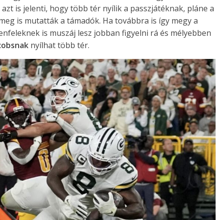
zt is jelenti, hogy több tér nyílik a passzjátéknak, pláne a
 meg is mutatták a támadók. Ha továbbra is így megy a
enfeleknek is muszáj lesz jobban figyelni rá és mélyebben
acobsnak
nyílhat több tér.