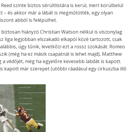
Reed szinte biztos sérültlistára is kerül, mert körülbelül
tt – és akkor már a lábát is megműtötték, egy olyan
viszont abból is felépülhet.
biztosan hiányzó Christian Watson nélkül is viszonylag
sz liga legjobban elszakadó elkapói közé tartozott, csak
galábbis, úgy tűnik, levetkőzi ezt a rossz szokását. Romeo
szik (még ha ez másik csapatnál is lehet majd), Matthew
 a védőjét, még ha egyelőre kevesebb labdát is kapott.
is kapott már szerepet (utóbbi ráadásul egy cirkuszba illő