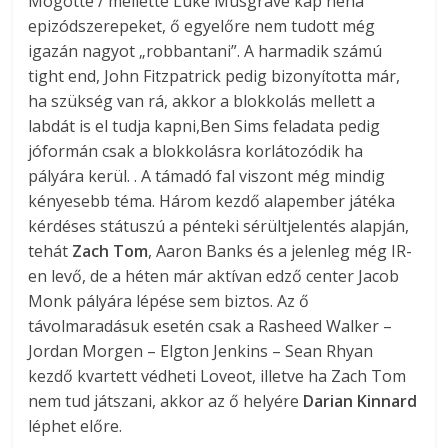
Mögötte / mellette Luke Musgrave kap néha
epizódszerepeket, ő egyelőre nem tudott még
igazán nagyot „robbantani”. A harmadik számú
tight end, John Fitzpatrick pedig bizonyította már,
ha szükség van rá, akkor a blokkolás mellett a
labdát is el tudja kapni,Ben Sims feladata pedig
jóformán csak a blokkolásra korlátozódik ha
pályára kerül. . A támadó fal viszont még mindig
kényesebb téma. Három kezdő alapember játéka
kérdéses státuszú a pénteki sérültjelentés alapján,
tehát
Zach Tom
, Aaron Banks és a jelenleg még IR-
en levő, de a héten már aktívan edző center Jacob
Monk pályára lépése sem biztos. Az ő
távolmaradásuk esetén csak a Rasheed Walker –
Jordan Morgen – Elgton Jenkins – Sean Rhyan
kezdő kvartett védheti Loveot, illetve ha Zach Tom
nem tud játszani, akkor az ő helyére
Darian Kinnard
léphet előre.