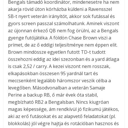
Bengals támadó koordinátor, mindenesetre ha nem
akarja rövid úton kórházba küldeni a Ravensszel
SB-t nyert veterán irányítót, akkor sok futással és
gyors screen passzal számolhatunk. Aminek viszont
az újonnan érkező QB nem fog örülni, az a Bengals
gyenge futójátéka. A földön Chase Brown viszi a
prímet, de az ő eddigi teljesítménye nem éppen elit.
Brown mindössze egyetlen futott TD-t tudott
összehozni eddig az idei szezonban és a yard átlaga
is csak 2,52 / carry. A kezei viszont nem rosszak,
elkapásokban összesen 95 yardnál tart és
meccsenként legalább háromszor veszik célba a
levegőben. Másodvonalban a veterán Samaje
Perine a backup RB, ő már évek óta stabil,
megbízható RB2 a Bengalsban. Nincs kiugróan
magas képessége, ám rendkívül jó fizikumú játékos,
aki az erő futásokat és az alapvető feladatokat (pl.
blokkolás) jól végre hajtja és rotációban hasznos és