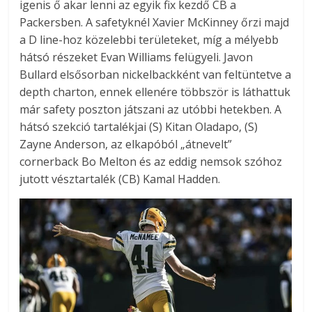
igenis ő akar lenni az egyik fix kezdő CB a
Packersben. A safetyknél Xavier McKinney őrzi majd
a D line-hoz közelebbi területeket, míg a mélyebb
hátsó részeket Evan Williams felügyeli. Javon
Bullard elsősorban nickelbackként van feltüntetve a
depth charton, ennek ellenére többször is láthattuk
már safety poszton játszani az utóbbi hetekben. A
hátsó szekció tartalékjai (S) Kitan Oladapo, (S)
Zayne Anderson, az elkapóból „átnevelt”
cornerback Bo Melton és az eddig nemsok szóhoz
jutott vésztartalék (CB) Kamal Hadden.