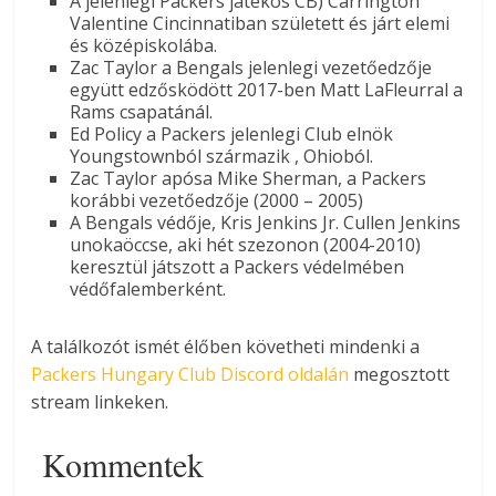
A jelenlegi Packers játékos CB) Carrington
Valentine Cincinnatiban született és járt elemi
és középiskolába.
Zac Taylor a Bengals jelenlegi vezetőedzője
együtt edzősködött 2017-ben Matt LaFleurral a
Rams csapatánál.
Ed Policy a Packers jelenlegi Club elnök
Youngstownból származik , Ohioból.
Zac Taylor apósa Mike Sherman, a Packers
korábbi vezetőedzője (2000 – 2005)
A Bengals védője, Kris Jenkins Jr. Cullen Jenkins
unokaöccse, aki hét szezonon (2004-2010)
keresztül játszott a Packers védelmében
védőfalemberként.
A találkozót ismét élőben követheti mindenki a
Packers Hungary Club Discord oldalán
megosztott
stream linkeken.
Kommentek