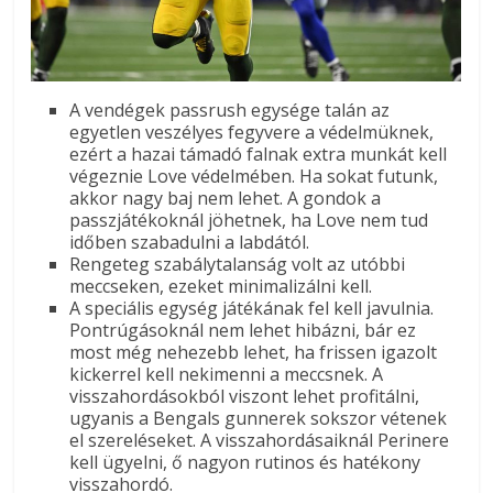
A vendégek passrush egysége talán az
egyetlen veszélyes fegyvere a védelmüknek,
ezért a hazai támadó falnak extra munkát kell
végeznie Love védelmében. Ha sokat futunk,
akkor nagy baj nem lehet. A gondok a
passzjátékoknál jöhetnek, ha Love nem tud
időben szabadulni a labdától.
Rengeteg szabálytalanság volt az utóbbi
meccseken, ezeket minimalizálni kell.
A speciális egység játékának fel kell javulnia.
Pontrúgásoknál nem lehet hibázni, bár ez
most még nehezebb lehet, ha frissen igazolt
kickerrel kell nekimenni a meccsnek. A
visszahordásokból viszont lehet profitálni,
ugyanis a Bengals gunnerek sokszor vétenek
el szereléseket. A visszahordásaiknál Perinere
kell ügyelni, ő nagyon rutinos és hatékony
visszahordó.