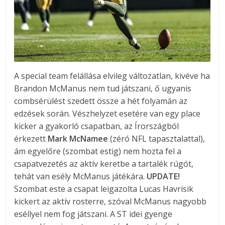
A special team felállása elvileg változatlan, kivéve ha
Brandon McManus nem tud játszani, ő ugyanis
combsérülést szedett össze a hét folyamán az
edzések során. Vészhelyzet esetére van egy place
kicker a gyakorló csapatban, az Írországból
érkezett
Mark McNamee
(zéró NFL tapasztalattal),
ám egyelőre (szombat estig) nem hozta fel a
csapatvezetés az aktív keretbe a tartalék rúgót,
tehát van esély McManus játékára.
UPDATE!
Szombat este a csapat leigazolta Lucas Havrisik
kickert az aktív rosterre, szóval McManus nagyobb
eséllyel nem fog játszani. A ST idei gyenge