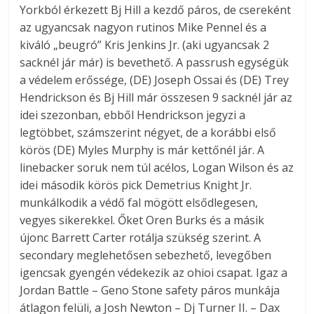
Yorkból érkezett Bj Hill a kezdő páros, de csereként
az ugyancsak nagyon rutinos Mike Pennel és a
kiváló „beugró” Kris Jenkins Jr. (aki ugyancsak 2
sacknél jár már) is bevethető. A passrush egységük
a védelem erőssége, (DE) Joseph Ossai és (DE) Trey
Hendrickson és Bj Hill már összesen 9 sacknél jár az
idei szezonban, ebből Hendrickson jegyzi a
legtöbbet, számszerint négyet, de a korábbi első
körös (DE) Myles Murphy is már kettőnél jár. A
linebacker soruk nem túl acélos, Logan Wilson és az
idei második körös pick Demetrius Knight Jr.
munkálkodik a védő fal mögött elsődlegesen,
vegyes sikerekkel. Őket Oren Burks és a másik
újonc Barrett Carter rotálja szükség szerint. A
secondary meglehetősen sebezhető, levegőben
igencsak gyengén védekezik az ohioi csapat. Igaz a
Jordan Battle – Geno Stone safety páros munkája
átlagon felüli, a Josh Newton – Dj Turner II. – Dax