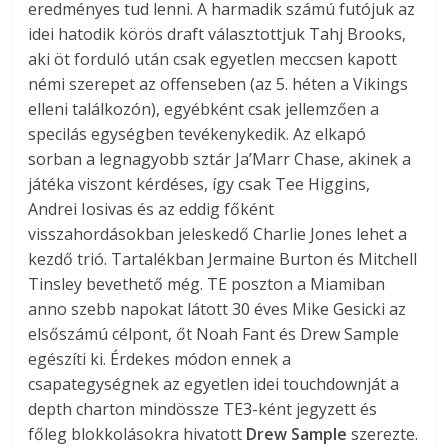
eredményes tud lenni. A harmadik számú futójuk az
idei hatodik körös draft választottjuk Tahj Brooks,
aki öt forduló után csak egyetlen meccsen kapott
némi szerepet az offenseben (az 5. héten a Vikings
elleni találkozón), egyébként csak jellemzően a
specilás egységben tevékenykedik. Az elkapó
sorban a legnagyobb sztár Ja’Marr Chase, akinek a
játéka viszont kérdéses, így csak Tee Higgins,
Andrei Iosivas és az eddig főként
visszahordásokban jeleskedő Charlie Jones lehet a
kezdő trió. Tartalékban Jermaine Burton és Mitchell
Tinsley bevethető még. TE poszton a Miamiban
anno szebb napokat látott 30 éves Mike Gesicki az
elsőszámú célpont, őt Noah Fant és Drew Sample
egészíti ki. Érdekes módon ennek a
csapategységnek az egyetlen idei touchdownját a
depth charton mindössze TE3-ként jegyzett és
főleg blokkolásokra hivatott
Drew Sample
szerezte.