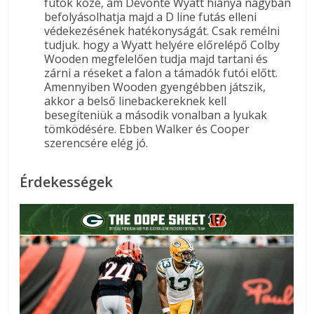
futók közé, ám Devonte Wyatt hiánya nagyban
befolyásolhatja majd a D line futás elleni
védekezésének hatékonyságát. Csak remélni
tudjuk. hogy a Wyatt helyére előrelépő Colby
Wooden megfelelően tudja majd tartani és
zárni a réseket a falon a támadók futói előtt.
Amennyiben Wooden gyengébben játszik,
akkor a belső linebackereknek kell
besegíteniük a második vonalban a lyukak
tömködésére. Ebben Walker és Cooper
szerencsére elég jó.
Érdekességek