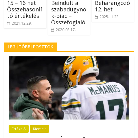
15 – 16 heti
Beindult a
Beharangozó
Összehasonlí
szabadügynö
12. hét
tó értékelés
k-piac –
2025.11.23.
Összefoglaló
2021.12.29.
2020.03.17.
LEGUTÓBBI POSZTOK
Értékelő
Kiemelt