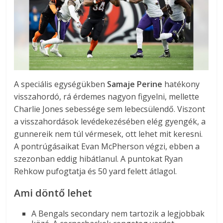
A speciális egységükben
Samaje Perine
hatékony
visszahordó, rá érdemes nagyon figyelni, mellette
Charlie Jones sebessége sem lebecsülendő. Viszont
a visszahordások levédekezésében elég gyengék, a
gunnereik nem túl vérmesek, ott lehet mit keresni.
A pontrúgásaikat Evan McPherson végzi, ebben a
szezonban eddig hibátlanul. A puntokat Ryan
Rehkow pufogtatja és 50 yard felett átlagol.
Ami döntő lehet
A Bengals secondary nem tartozik a legjobbak