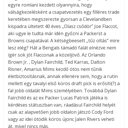
egyre romlani kezdett olyannyira, hogy
válságkezelésként a csapatvezetés egy filléres trade
keretében megszerezte gyorsan a Clevelandben
kispadra ültetett 40 éves „Olasz csődör” Joe Flaccot,
aki ugye le tudta már idén győzni a Packerst a
Browns csapatával. A kétségbeesett „tűz oltás” mire
lesz elég? Hát a Bengals támadó falát elnézve nem
ígér sok jót Flacconak a közeljövő. Az Orlando
Brown Jr. , Dylan Fairchild, Ted Karras, Dalton
Risner, Amarius Mims kezdő ötös nem tűnik
életbiztosításnak, annak ellenére sem, hogy a rutin
mellett egy tavalyi első körös draft pick is erősíti(?) a
fal jobb oldalát Mims személyében. Továbbá Dylan
Fairchild és az ex Packer Lucas Patrick játéka is
kérdéses státuszban van, ráadásul Fairchild helyét
csak az alapvetően jobb oldalon játszó Cody Ford
vagy az idei ötödik körös újonc Jalen Rivers veheti
át, mivel nincs más.