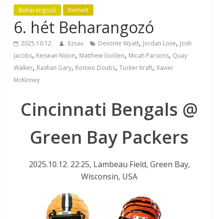
Beharangozó
Kiemelt
6. hét Beharangozó
,
,
2025.10.12.
Ezsau
Devonte Wyatt
Jordan Love
Josh
,
,
,
,
Jacobs
Keisean Nixon
Matthew Golden
Micah Parsons
Quay
,
,
,
,
Walker
Rashan Gary
Romeo Doubs
Tucker Kraft
Xavier
McKinney
Cincinnati Bengals @
Green Bay Packers
2025.10.12. 22:25, Lambeau Field, Green Bay,
Wisconsin, USA