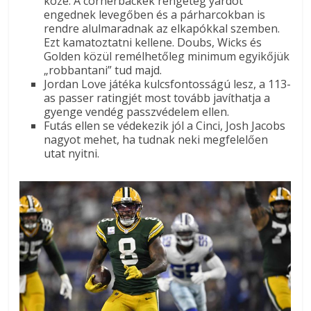
közé. A cornerbackek rengeteg yardot
engednek levegőben és a párharcokban is
rendre alulmaradnak az elkapókkal szemben.
Ezt kamatoztatni kellene. Doubs, Wicks és
Golden közül remélhetőleg minimum egyikőjük
„robbantani” tud majd.
Jordan Love játéka kulcsfontosságú lesz, a 113-
as passer ratingjét most tovább javíthatja a
gyenge vendég passzvédelem ellen.
Futás ellen se védekezik jól a Cinci, Josh Jacobs
nagyot mehet, ha tudnak neki megfelelően
utat nyitni.