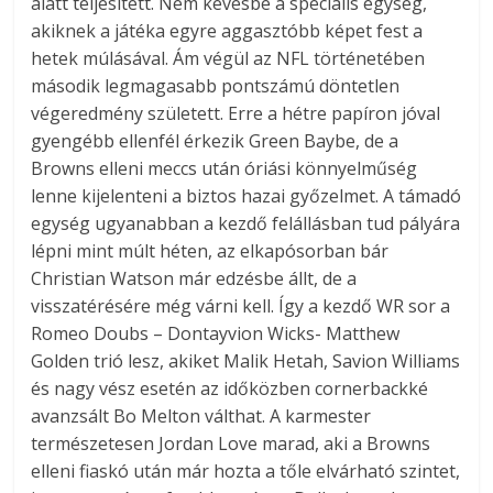
alatt teljesített. Nem kevésbé a speciális egység,
akiknek a játéka egyre aggasztóbb képet fest a
hetek múlásával. Ám végül az NFL történetében
második legmagasabb pontszámú döntetlen
végeredmény született. Erre a hétre papíron jóval
gyengébb ellenfél érkezik Green Baybe, de a
Browns elleni meccs után óriási könnyelműség
lenne kijelenteni a biztos hazai győzelmet. A támadó
egység ugyanabban a kezdő felállásban tud pályára
lépni mint múlt héten, az elkapósorban bár
Christian Watson már edzésbe állt, de a
visszatérésére még várni kell. Így a kezdő WR sor a
Romeo Doubs – Dontayvion Wicks- Matthew
Golden trió lesz, akiket Malik Hetah, Savion Williams
és nagy vész esetén az időközben cornerbackké
avanzsált Bo Melton válthat. A karmester
természetesen Jordan Love marad, aki a Browns
elleni fiaskó után már hozta a tőle elvárható szintet,