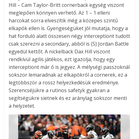
Hill – Cam Taylor-Britt cornerback egység viszont
meglepően könnyen verhető. Az 1 – 1 elleni
harcokat sorra elveszítik még a közepes szintű
elkapók ellen is. Gyengeségüket jól mutatja, hogy a
hat forduló alatt összesen négy interceptiont tudott
csak szerezni a secondary, abból is (S) Jordan Battle
egyedül kettőt. A nickelback Dax Hill viszont
rendkívül agilis játékos, ezt igazolja, hogy egy
interceptiont már ő is jegyez. A mélységi passzoknál
sokszor lemaradnak az elkapókról a cornerek, ez a
legtöbbször a rossz helyezkedésük eredménye.
Szerencséjükre a rutinos safetyk gyakran a
segítségükre sietnek és ez aránylag sokszor menti
a helyzetet.