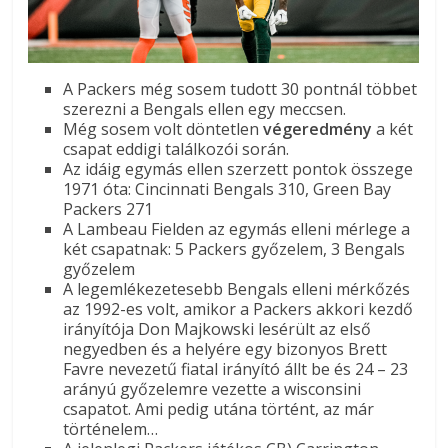
A Packers még sosem tudott 30 pontnál többet
szerezni a Bengals ellen egy meccsen.
Még sosem volt döntetlen
végeredmény
a két
csapat eddigi találkozói során.
Az idáig egymás ellen szerzett pontok összege
1971 óta: Cincinnati Bengals 310, Green Bay
Packers 271
A Lambeau Fielden az egymás elleni mérlege a
két csapatnak: 5 Packers győzelem, 3 Bengals
győzelem
A legemlékezetesebb Bengals elleni mérkőzés
az 1992-es volt, amikor a Packers akkori kezdő
irányítója Don Majkowski lesérült az első
negyedben és a helyére egy bizonyos Brett
Favre nevezetű fiatal irányító állt be és 24 – 23
arányú győzelemre vezette a wisconsini
csapatot. Ami pedig utána történt, az már
történelem…