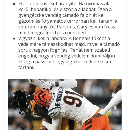
Flacco tipikus zseb irányító. Ha nyomás alá
kerül bepánikol és elszórja a labdát. Ezen a
gyengécske vendég támadó falon át kell
gázolni és folyamatos terrorban kell tartani a
veterán irányítót. Parsons, Gary és Van Ness
most megdolgozhat a pénzéért.
Vigyázni kell a labdára. A Bengals főként a
védelmére támaszkodhat majd, mivel a támadó
soruk nagyon foghíjas. Tehát nem szabad
engedni, hogy a vendég védelem domináljon.
Főleg a passrush egységüket kellene féken
tartani.