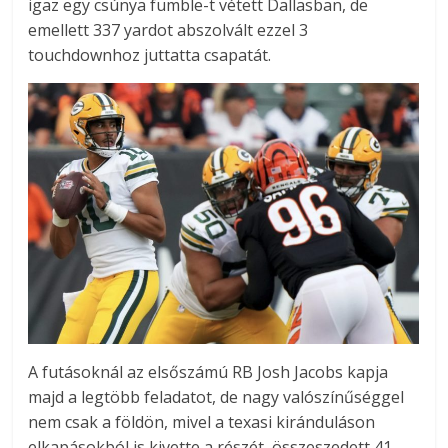
igaz egy csúnya fumble-t vétett Dallasban, de
emellett 337 yardot abszolvált ezzel 3
touchdownhoz juttatta csapatát.
A futásoknál az elsőszámú RB Josh Jacobs kapja
majd a legtöbb feladatot, de nagy valószínűséggel
nem csak a földön, mivel a texasi kiránduláson
elkapásokból is kivette a részét, összeszedett 41