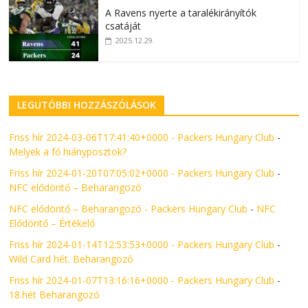
A Ravens nyerte a taralékirányítók
csatáját
2025.12.29.
LEGUTÓBBI HOZZÁSZÓLÁSOK
Friss hír 2024-03-06T17:41:40+0000 - Packers Hungary Club
-
Melyek a fő hiányposztok?
Friss hír 2024-01-20T07:05:02+0000 - Packers Hungary Club
-
NFC elődöntő – Beharangozó
NFC elődöntő – Beharangozó - Packers Hungary Club
-
NFC
Elődöntő – Értékelő
Friss hír 2024-01-14T12:53:53+0000 - Packers Hungary Club
-
Wild Card hét. Beharangozó
Friss hír 2024-01-07T13:16:16+0000 - Packers Hungary Club
-
18.hét Beharangozó