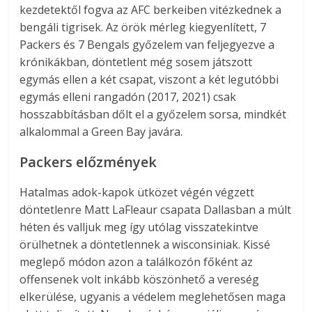
kezdetektől fogva az AFC berkeiben vitézkednek a
bengáli tigrisek. Az örök mérleg kiegyenlített, 7
Packers és 7 Bengals győzelem van feljegyezve a
krónikákban, döntetlent még sosem játszott
egymás ellen a két csapat, viszont a két legutóbbi
egymás elleni rangadón (2017, 2021) csak
hosszabbításban dőlt el a győzelem sorsa, mindkét
alkalommal a Green Bay javára.
Packers előzmények
Hatalmas adok-kapok ütközet végén végzett
döntetlenre Matt LaFleaur csapata Dallasban a múlt
héten és valljuk meg így utólag visszatekintve
örülhetnek a döntetlennek a wisconsiniak. Kissé
meglepő módon azon a találkozón főként az
offensenek volt inkább köszönhető a vereség
elkerülése, ugyanis a védelem meglehetősen maga