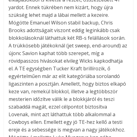
yardot. Ennek tükrében nem kizárt, hogy újra
szükség lehet majd a lábai mellett a kezeire.
Mögötte Emanuel Wilson stabil backup, Chris
Brooks adottságait viszont eddig leginkább csak
blokkolásoknál láthattuk két RB-s felállások során.
A trükkösebb játékoknál (jet sweep, end-around) az
újonc Savion kaphat több szerepet, míg a
rövidpasszos hívásokat elvileg Wicks kapkodhatja
el. A TE egységben Tucker Kraft brillírozik, ő
egyértelműen már az elit kategóriába sorolandó
ligaszinten a posztján. Amellett, hogy biztos elkapó
keze van, remekül blokkol, illetve a legtöbbször
mesterien időzítve válik le a blokkjáról és teszi
szabaddá magát, ezzel célpontot biztosítva
Lovenak, mint azt láthattuk több alkalommal a
Cowboys ellen. Emellett egy jó TE-hez kellő a testi
ereje és a sebessége is megvan a nagy játékokhoz.