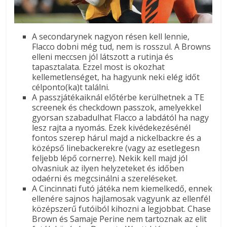
A secondarynek nagyon résen kell lennie,
Flacco dobni még tud, nem is rosszul. A Browns
elleni meccsen jól látszott a rutinja és
tapasztalata. Ezzel most is okozhat
kellemetlenséget, ha hagyunk neki elég időt
célponto(ka)t találni.
A passzjátékaiknál előtérbe kerülhetnek a TE
screenek és checkdown passzok, amelyekkel
gyorsan szabadulhat Flacco a labdától ha nagy
lesz rajta a nyomás. Ezek kivédekezésénél
fontos szerep hárul majd a nickelbackre és a
középső linebackerekre (vagy az esetlegesn
feljebb lépő cornerre). Nekik kell majd jól
olvasniuk az ilyen helyzeteket és időben
odaérni és megcsinálni a szereléseket.
A Cincinnati futó játéka nem kiemelkedő, ennek
ellenére sajnos hajlamosak vagyunk az ellenfél
középszerű futóiból kihozni a legjobbat. Chase
Brown és Samaje Perine nem tartoznak az elit