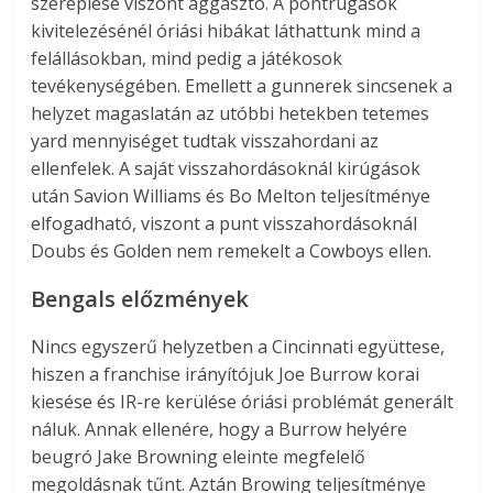
szereplése viszont aggasztó. A pontrúgások
kivitelezésénél óriási hibákat láthattunk mind a
felállásokban, mind pedig a játékosok
tevékenységében. Emellett a gunnerek sincsenek a
helyzet magaslatán az utóbbi hetekben tetemes
yard mennyiséget tudtak visszahordani az
ellenfelek. A saját visszahordásoknál kirúgások
után Savion Williams és Bo Melton teljesítménye
elfogadható, viszont a punt visszahordásoknál
Doubs és Golden nem remekelt a Cowboys ellen.
Bengals előzmények
Nincs egyszerű helyzetben a Cincinnati együttese,
hiszen a franchise irányítójuk Joe Burrow korai
kiesése és IR-re kerülése óriási problémát generált
náluk. Annak ellenére, hogy a Burrow helyére
beugró Jake Browning eleinte megfelelő
megoldásnak tűnt. Aztán Browing teljesítménye