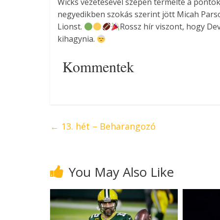
Wicks vezetésével szépen termelte a pontoka
negyedikben szokás szerint jött Micah Parson
Lionst.
Rossz hír viszont, hogy De
kihagynia.
Kommentek
←
13. hét – Beharangozó
You May Also Like