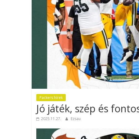
Packers hírek
Jó játék, szép és font
2025.11.27.
Ezsau