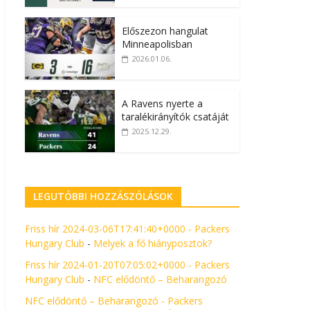
Előszezon hangulat
Minneapolisban
2026.01.06.
A Ravens nyerte a
taralékirányítók csatáját
2025.12.29.
LEGUTÓBBI HOZZÁSZÓLÁSOK
Friss hír 2024-03-06T17:41:40+0000 - Packers
Hungary Club
-
Melyek a fő hiányposztok?
Friss hír 2024-01-20T07:05:02+0000 - Packers
Hungary Club
-
NFC elődöntő – Beharangozó
NFC elődöntő – Beharangozó - Packers