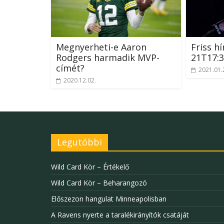
Megnyerheti-e Aaron
Friss hí
Rodgers harmadik MVP-
21T17:3
címét?
2021.01.
2020.12.02.
Legutóbbi
Wild Card Kör – Értékelő
Wild Card Kör – Beharangozó
Előszezon hangulat Minneapolisban
A Ravens nyerte a taralékirányítók csatáját