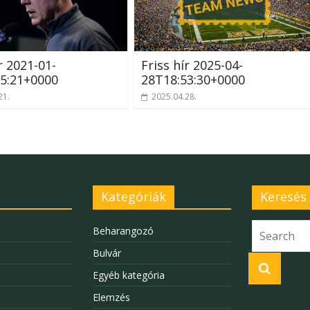
r 2021-01-
Friss hír 2025-04-
5:21+0000
28T18:53:30+0000
21.
2025.04.28.
Kategóriák
Keresés
Beharangozó
Bulvár
Egyéb kategória
Elemzés