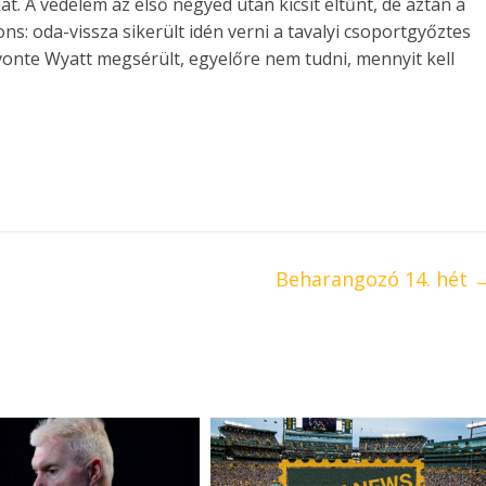
t. A védelem az első negyed után kicsit eltűnt, de aztán a
s: oda-vissza sikerült idén verni a tavalyi csoportgyőztes
vonte Wyatt megsérült, egyelőre nem tudni, mennyit kell
Beharangozó 14. hét