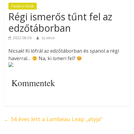
Packers hírek
Régi ismerős tűnt fel az
edzőtáborban
2022.08.04.
sz.vince
Nicsak! Ki lófrál az edzőtáborban és spanol a régi
haverral…
Na, ki ismeri fel?
Kommentek
←
54 éves lett a Lambeau Leap „atyja”