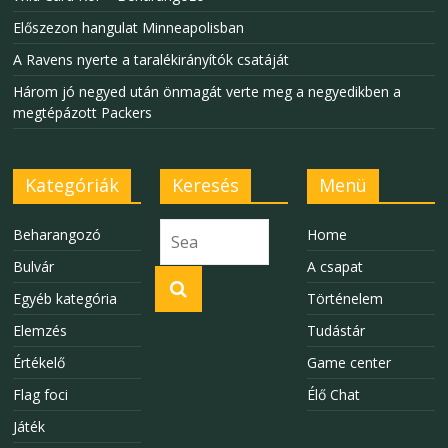
Előszezon hangulat Minneapolisban
A Ravens nyerte a taralékirányítók csatáját
Három jó negyed után önmagát verte meg a negyedikben a
megtépázott Packers
Kategóriák
Keresés
Menü
Beharangozó
Home
Bulvár
A csapat
Egyéb kategória
Történelem
Elemzés
Tudástár
Értékelő
Game center
Flag foci
Élő Chat
Játék