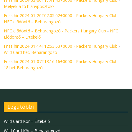
Friss hír 2024-03-06T17:41:40+0000 - Packers Hungary Club
-
Melyek a fő hiányposztok?
Friss hír 2024-01-20T07:05:02+0000 - Packers Hungary Club
-
NFC elődöntő – Beharangozó
NFC elődöntő – Beharangozó - Packers Hungary Club
-
NFC
Elődöntő – Értékelő
Friss hír 2024-01-14T12:53:53+0000 - Packers Hungary Club
-
Wild Card hét. Beharangozó
Friss hír 2024-01-07T13:16:16+0000 - Packers Hungary Club
-
18.hét Beharangozó
Legutóbbi
Wild Card Kör – Értékelő
Wild Card Kör – Beharangozó