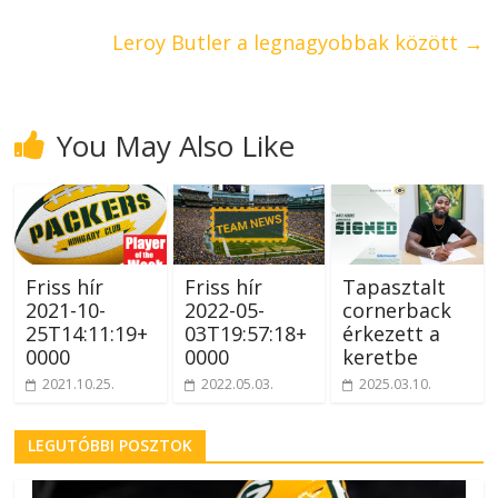
Leroy Butler a legnagyobbak között
→
You May Also Like
Friss hír
Friss hír
Tapasztalt
2021-10-
2022-05-
cornerback
25T14:11:19+
03T19:57:18+
érkezett a
0000
0000
keretbe
2021.10.25.
2022.05.03.
2025.03.10.
LEGUTÓBBI POSZTOK