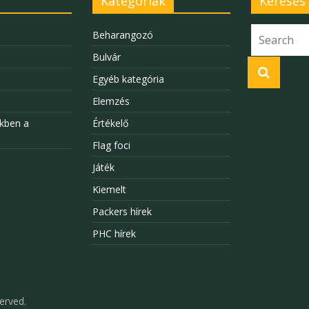
Kategóriák
Keresés
Beharangozó
Bulvár
Egyéb kategória
Elemzés
kben a
Értékelő
Flag foci
Játék
Kiemelt
Packers hírek
PHC hírek
served.