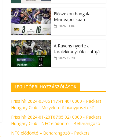
Előszezon hangulat
Minneapolisban
2026.01.06.
A Ravens nyerte a
taralékirányítók csatáját
2025.12.29.
LEGUTÓBBI HOZZÁSZÓLÁSOK
Friss hír 2024-03-06T17:41:40+0000 - Packers
Hungary Club
-
Melyek a fő hiányposztok?
Friss hír 2024-01-20T07:05:02+0000 - Packers
Hungary Club
-
NFC elődöntő – Beharangozó
NFC elődöntő – Beharangozó - Packers
→