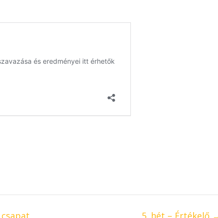
 csapat
5. hét – Értékelő