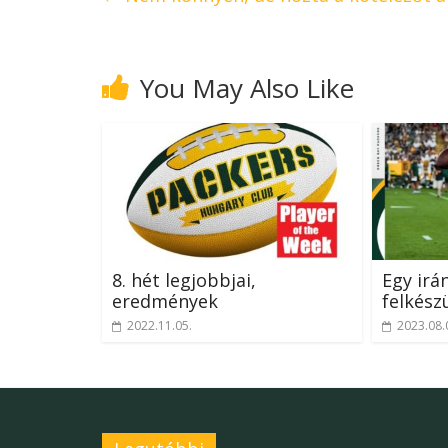
You May Also Like
8. hét legjobbjai,
Egy irá
eredmények
felkész
2022.11.05.
2023.08.