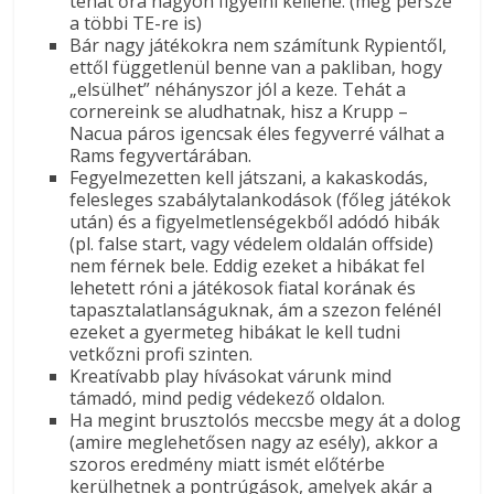
tehát őrá nagyon figyelni kellene. (meg persze
a többi TE-re is)
Bár nagy játékokra nem számítunk Rypientől,
ettől függetlenül benne van a pakliban, hogy
„elsülhet” néhányszor jól a keze. Tehát a
cornereink se aludhatnak, hisz a Krupp –
Nacua páros igencsak éles fegyverré válhat a
Rams fegyvertárában.
Fegyelmezetten kell játszani, a kakaskodás,
felesleges szabálytalankodások (főleg játékok
után) és a figyelmetlenségekből adódó hibák
(pl. false start, vagy védelem oldalán offside)
nem férnek bele. Eddig ezeket a hibákat fel
lehetett róni a játékosok fiatal korának és
tapasztalatlanságuknak, ám a szezon felénél
ezeket a gyermeteg hibákat le kell tudni
vetkőzni profi szinten.
Kreatívabb play hívásokat várunk mind
támadó, mind pedig védekező oldalon.
Ha megint brusztolós meccsbe megy át a dolog
(amire meglehetősen nagy az esély), akkor a
szoros eredmény miatt ismét előtérbe
kerülhetnek a pontrúgások, amelyek akár a