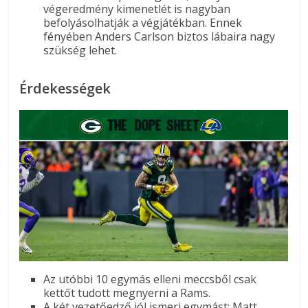
végeredmény kimenetlét is nagyban
befolyásolhatják a végjátékban. Ennek
fényében Anders Carlson biztos lábaira nagy
szükség lehet.
Érdekességek
Az utóbbi 10 egymás elleni meccsből csak
kettőt tudott megnyerni a Rams.
A két vezetőedző jól ismeri egymást: Matt