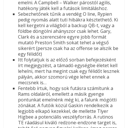
emelni. A Campbell – Walker párostól agilis,
hatékony játék kell a futások limitáláshoz.
Sebezhetőnek tűnik a vendég O line, Rypien
pedig nyomás alatt tuti hibákra késztethető. Ki
kell kergetni a világból a backup QB-t, vagy a
földbe döngölni ahányszor csak lehet. Gary,
Clark és a szerencsére egyre jobb formát
mutató Preston Smith sokat tehet a végső
sikerért (persze csak ha az offense se alszik be
egy félidőt)
Itt folytatjuk is az előző sorban befejezésként
írt megjegyzést, a támadó egységbe életet kell
lehelni, mert ha megint csak egy félidőt lesznek
pályán, akkor szomorú vége lehet ennek a
meccsnek is…
Fentebb írtuk, hogy sok futásra számítunk a
Rams oldaláról, emellett a másik gyenge
pontunkat emelnénk még ki, a falunk mögötti
zónákat. A futóik közül Gaskin rendelkezik a
legjobb elkapó kezekkel, de mellette Tlyer
Higbee a potenciális veszélyforrás. A rutinos
TE ráadásul kiváló redzone-endzone target is,