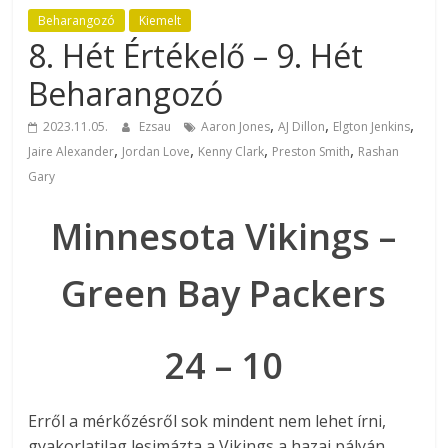
Beharangozó
Kiemelt
8. Hét Értékelő – 9. Hét
Beharangozó
,
,
,
2023.11.05.
Ezsau
Aaron Jones
AJ Dillon
Elgton Jenkins
,
,
,
,
Jaire Alexander
Jordan Love
Kenny Clark
Preston Smith
Rashan
Gary
Minnesota Vikings –
Green Bay Packers
24 – 10
Erről a mérkőzésről sok mindent nem lehet írni,
gyakorlatilag lesimázta a Vikings a hazai pályán