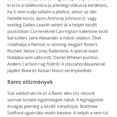
ki erre a találkozóra (a jelenlegi státusza kérdéses),
ha ő nem tudja vállalni a játékot, akkor az idei
hetedik körös újonc Anthony Johnson Jr. vagy
esetleg Dallen Leavitt veheti át a helyét kezdő
pozícióban. Cornereknél Carrington Valentine kezd
bal szélen, Jaire Alexander a másik oldalon. Őket
rotálhatja a Ramset is nemrég megjárt Robert
Rochell, illetve Corey Ballentine. A special team
felállása sem változott, Daniel Whelan punttol,
Anders Carlson rúg földről. A visszahordásainknál
Jayden Reed és Keisan Nixon serénykedhet.
Rams előzmények
Sok sebből vérzik ez a Rams idén (is), viszont
vannak biztató egyéniségek náluk. A legnagyobb
érvágás jelenleg a kezdő irányítójuk, Matthew
Stafford ujjsérülés miatti kiesése. A helyét a nem túl