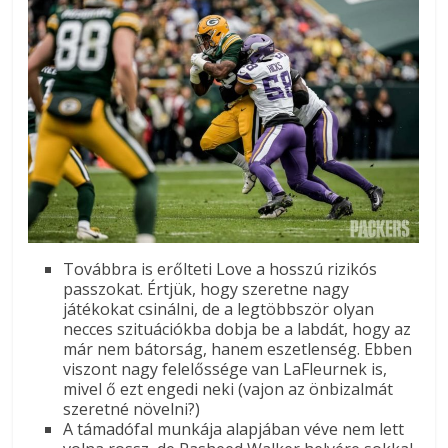
Továbbra is erőlteti Love a hosszú rizikós
passzokat. Értjük, hogy szeretne nagy
játékokat csinálni, de a legtöbbször olyan
necces szituációkba dobja be a labdát, hogy az
már nem bátorság, hanem eszetlenség. Ebben
viszont nagy felelőssége van LaFleurnek is,
mivel ő ezt engedi neki (vajon az önbizalmát
szeretné növelni?)
A támadófal munkája alapjában véve nem lett