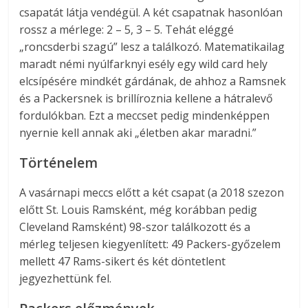
csapatát látja vendégül. A két csapatnak hasonlóan
rossz a mérlege: 2 – 5, 3 – 5. Tehát eléggé
„roncsderbi szagú” lesz a találkozó. Matematikailag
maradt némi nyúlfarknyi esély egy wild card hely
elcsípésére mindkét gárdának, de ahhoz a Ramsnek
és a Packersnek is brillíroznia kellene a hátralevő
fordulókban. Ezt a meccset pedig mindenképpen
nyernie kell annak aki „életben akar maradni.”
Történelem
A vasárnapi meccs előtt a két csapat (a 2018 szezon
előtt St. Louis Ramsként, még korábban pedig
Cleveland Ramsként) 98-szor találkozott és a
mérleg teljesen kiegyenlített: 49 Packers-győzelem
mellett 47 Rams-sikert és két döntetlent
jegyezhettünk fel.