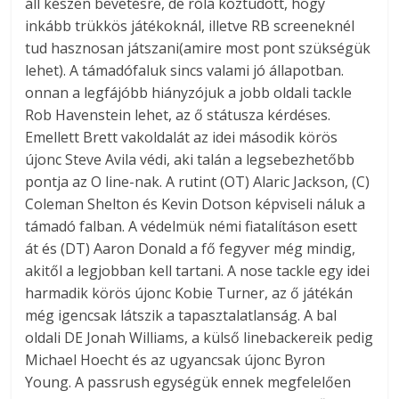
áll készen bevetésre, de róla köztudott, hogy
inkább trükkös játékoknál, illetve RB screeneknél
tud hasznosan játszani(amire most pont szükségük
lehet). A támadófaluk sincs valami jó állapotban.
onnan a legfájóbb hiányzójuk a jobb oldali tackle
Rob Havenstein lehet, az ő státusza kérdéses.
Emellett Brett vakoldalát az idei második körös
újonc Steve Avila védi, aki talán a legsebezhetőbb
pontja az O line-nak. A rutint (OT) Alaric Jackson, (C)
Coleman Shelton és Kevin Dotson képviseli náluk a
támadó falban. A védelmük némi fiatalításon esett
át és (DT) Aaron Donald a fő fegyver még mindig,
akitől a legjobban kell tartani. A nose tackle egy idei
harmadik körös újonc Kobie Turner, az ő játékán
még igencsak látszik a tapasztalatlanság. A bal
oldali DE Jonah Williams, a külső linebackereik pedig
Michael Hoecht és az ugyancsak újonc Byron
Young. A passrush egységük ennek megfelelően