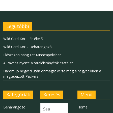
Legutóbbi
Wild Card Kör – Értékelő
Wild Card Kör – Beharangozó
Előszezon hangulat Minneapolisban
A Ravens nyerte a taralékirányítók csatáját
Három jó negyed után önmagát verte meg a negyedikben a
megtépázott Packers
Kategóriák
Keresés
Menü
Beharangozó
Home