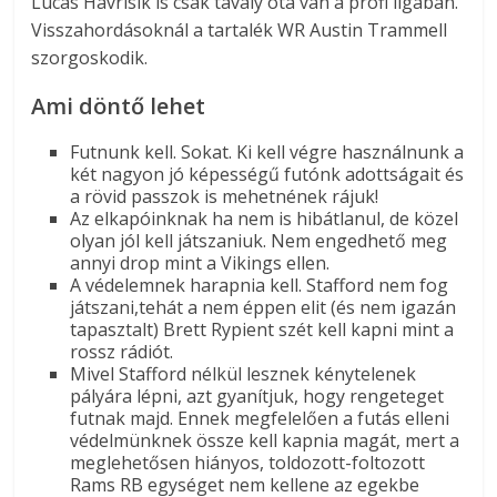
Lucas Havrisik is csak tavaly óta van a profi ligában.
Visszahordásoknál a tartalék WR Austin Trammell
szorgoskodik.
Ami döntő lehet
Futnunk kell. Sokat. Ki kell végre használnunk a
két nagyon jó képességű futónk adottságait és
a rövid passzok is mehetnének rájuk!
Az elkapóinknak ha nem is hibátlanul, de közel
olyan jól kell játszaniuk. Nem engedhető meg
annyi drop mint a Vikings ellen.
A védelemnek harapnia kell. Stafford nem fog
játszani,tehát a nem éppen elit (és nem igazán
tapasztalt) Brett Rypient szét kell kapni mint a
rossz rádiót.
Mivel Stafford nélkül lesznek kénytelenek
pályára lépni, azt gyanítjuk, hogy rengeteget
futnak majd. Ennek megfelelően a futás elleni
védelmünknek össze kell kapnia magát, mert a
meglehetősen hiányos, toldozott-foltozott
Rams RB egységet nem kellene az egekbe