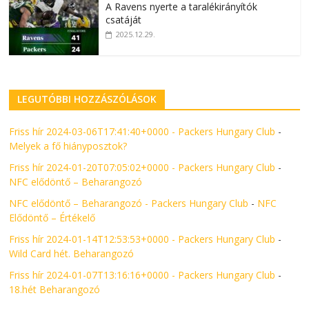
A Ravens nyerte a taralékirányítók
csatáját
2025.12.29.
LEGUTÓBBI HOZZÁSZÓLÁSOK
Friss hír 2024-03-06T17:41:40+0000 - Packers Hungary Club
-
Melyek a fő hiányposztok?
Friss hír 2024-01-20T07:05:02+0000 - Packers Hungary Club
-
NFC elődöntő – Beharangozó
NFC elődöntő – Beharangozó - Packers Hungary Club
-
NFC
Elődöntő – Értékelő
Friss hír 2024-01-14T12:53:53+0000 - Packers Hungary Club
-
Wild Card hét. Beharangozó
Friss hír 2024-01-07T13:16:16+0000 - Packers Hungary Club
-
18.hét Beharangozó