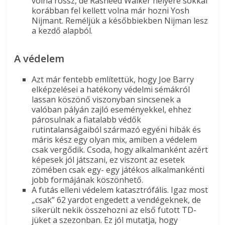
volna rossz, de Rasheed Walker helyére sokkal
korábban fel kellett volna már hozni Yosh
Nijmant. Reméljük a későbbiekben Nijman lesz
a kezdő alapból.
A védelem
Azt már fentebb említettük, hogy Joe Barry
elképzelései a hatékony védelmi sémákról
lassan köszönő viszonyban sincsenek a
valóban pályán zajló eseményekkel, ehhez
párosulnak a fiatalabb védők
rutintalanságaiból származó egyéni hibák és
máris kész egy olyan mix, amiben a védelem
csak vergődik. Csoda, hogy alkalmanként azért
képesek jól játszani, ez viszont az esetek
zömében csak egy- egy játékos alkalmankénti
jobb formájának köszönhető.
A futás elleni védelem katasztrófális. Igaz most
„csak” 62 yardot engedett a vendégeknek, de
sikerült nekik összehozni az első futott TD-
jüket a szezonban. Ez jól mutatja, hogy