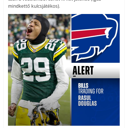
mindkettő kulcsjátékos).