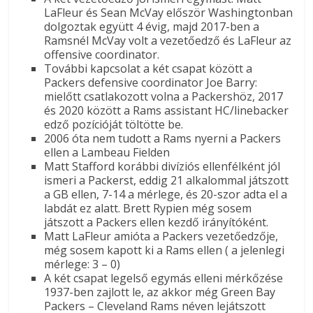
LaFleur és Sean McVay először Washingtonban
dolgoztak együtt 4 évig, majd 2017-ben a
Ramsnél McVay volt a vezetőedző és LaFleur az
offensive coordinator.
További kapcsolat a két csapat között a
Packers defensive coordinator Joe Barry:
mielőtt csatlakozott volna a Packershöz, 2017
és 2020 között a Rams assistant HC/linebacker
edző pozícióját töltötte be.
2006 óta nem tudott a Rams nyerni a Packers
ellen a Lambeau Fielden
Matt Stafford korábbi divíziós ellenfélként jól
ismeri a Packerst, eddig 21 alkalommal játszott
a GB ellen, 7-14 a mérlege, és 20-szor adta el a
labdát ez alatt. Brett Rypien még sosem
játszott a Packers ellen kezdő irányítóként.
Matt LaFleur amióta a Packers vezetőedzője,
még sosem kapott ki a Rams ellen ( a jelenlegi
mérlege: 3 – 0)
A két csapat legelső egymás elleni mérkőzése
1937-ben zajlott le, az akkor még Green Bay
Packers – Cleveland Rams néven lejátszott