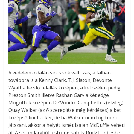
A védelem oldalán sincs sok változás, a falban
továbbra is a Kenny Clark, T.J. Slaton, Devonte
Wyatt a kezdő felállás középen, a két szélen pedig
Preston Smith illetve Rashan Gary a két edge.
Mögöttük középen De’Vondre Campbell és (elvileg)
Quay Walker (az ő szereplése még kérdéses) a két
középső linebacker, de ha Walker nem fog tudni
játszani, akkor a helyét ismét Isaiah McDuffie veheti
át. A secondaryból a strong safety Rudy Ford eshet