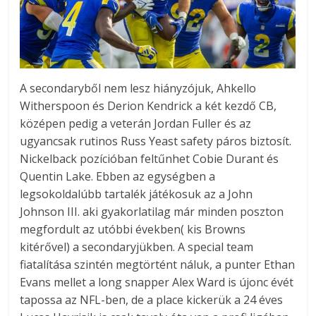
A secondaryből nem lesz hiányzójuk, Ahkello
Witherspoon és Derion Kendrick a két kezdő CB,
középen pedig a veterán Jordan Fuller és az
ugyancsak rutinos Russ Yeast safety páros biztosít.
Nickelback pozícióban feltűnhet Cobie Durant és
Quentin Lake. Ebben az egységben a
legsokoldalúbb tartalék játékosuk az a John
Johnson III. aki gyakorlatilag már minden poszton
megfordult az utóbbi években( kis Browns
kitérővel) a secondaryjükben. A special team
fiatalítása szintén megtörtént náluk, a punter Ethan
Evans mellet a long snapper Alex Ward is újonc évét
tapossa az NFL-ben, de a place kickerük a 24 éves