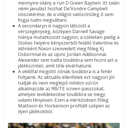
mennyire silány a run D Green Bayben. Itt talán
némi javulást hozhat De’Vondre Campbell
visszatérése, de a világot valószínűleg ő sem
fogja tudni megváltani.
A secondaryn is nagyon látszott a
vérszegénység, középen Darnell Savage
hiánya mutatkozott nagyon, a széleken pedig a
Stokes helyére kényszerből felálló Valentine és
időnként Nixon szenvedett meg főleg Kj
Osbornnal és az újonc Jordan Addisonnal.
Alexander sem tudta továbbra sem hozni azt a
játékszintet, amit tőle elvárhatunk.
A védőfal mögötti zónák továbbra is a fehér
foltjaink. Az aktuális ellenfelek ezt nagyon jól
tudják és nem meglepő módon sűrűn
alkalmazzák az RB/TE screen passzokat,
amelyek levédekezése továbbra se megy
valami fényesen. Ezen a mérkőzésen főleg
Mattison és Hockenson profitált szépen az
ilyen játékokból.