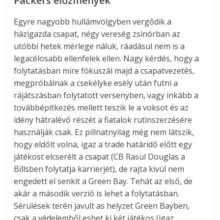
Packers előzmények
Egyre nagyobb hullámvölgyben vergődik a
házigazda csapat, négy vereség zsinórban az
utóbbi hetek mérlege náluk, ráadásul nem is a
legacélosabb ellenfelek ellen. Nagy kérdés, hogy a
folytatásban mire fókuszál majd a csapatvezetés,
megpróbálnak a csekélyke esély után futni a
rájátszásban folytatott versenyben, vagy inkább a
továbbépítkezés mellett teszik le a voksot és az
idény hátralévő részét a fiatalok rutinszerzésére
használják csak. Ez pillnatnyilag még nem látszik,
hogy eldőlt volna, igaz a trade határidő előtt egy
játékost elcserélt a csapat (CB Rasul Douglas a
Billsben folytatja karrierjét), de rajta kivül nem
engedett el senkit a Green Bay. Tehát az első, de
akár a második verzió is lehet a folytatásban.
Sérülések terén javult as helyzet Green Bayben,
csak a védelemből eshet ki két játékos (igaz