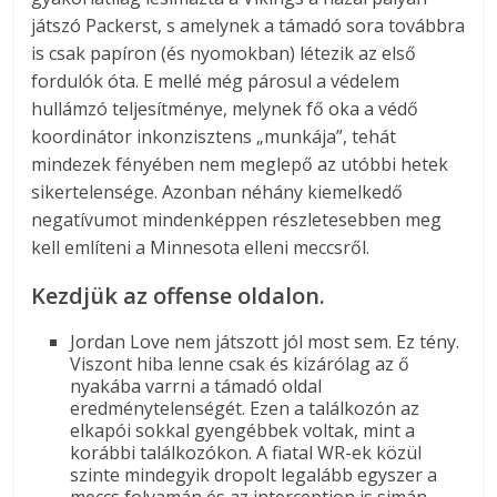
játszó Packerst, s amelynek a támadó sora továbbra
is csak papíron (és nyomokban) létezik az első
fordulók óta. E mellé még párosul a védelem
hullámzó teljesítménye, melynek fő oka a védő
koordinátor inkonzisztens „munkája”, tehát
mindezek fényében nem meglepő az utóbbi hetek
sikertelensége. Azonban néhány kiemelkedő
negatívumot mindenképpen részletesebben meg
kell említeni a Minnesota elleni meccsről.
Kezdjük az offense oldalon.
Jordan Love nem játszott jól most sem. Ez tény.
Viszont hiba lenne csak és kizárólag az ő
nyakába varrni a támadó oldal
eredménytelenségét. Ezen a találkozón az
elkapói sokkal gyengébbek voltak, mint a
korábbi találkozókon. A fiatal WR-ek közül
szinte mindegyik dropolt legalább egyszer a