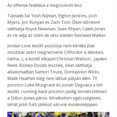
Az offense felállása a megszokott lesz.
Támadó fal: Yosh Nijman, Elgton Jenkins, Josh
Myers, Jon Runyan és Zach Tom. Őket időnként
válthatja Royce Newman, Sean Rhyan, Caleb Jones
és ne adja az Isten de vész esetén Rasheed Walker.
Jordan Love kezdő pozíciója nem kérdés (bár
mostmár azért megnéznénk Cliffordot is élesben,
hátha…), a kezdő elkapói Christian Watson , Jayden
Reed, Romeo Doubs lesznek, őket válthatja
alkalomadtán Samori Toure, Dontayvion Wicks.
Malik Heathet még nem láttuk pályán idén. TE
poszton Luke Musgrave és Josiah Deguara a két
kezdő, running back poszton pedig természetesen
a Dillon-Jones páros. Mindketten egészségesek,
tehát jobb futó játékot várunk mindenképpen.