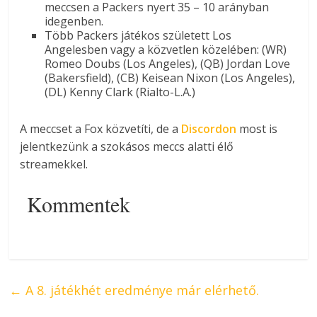
meccsen a Packers nyert 35 – 10 arányban
idegenben.
Több Packers játékos született Los
Angelesben vagy a közvetlen közelében: (WR)
Romeo Doubs (Los Angeles), (QB) Jordan Love
(Bakersfield), (CB) Keisean Nixon (Los Angeles),
(DL) Kenny Clark (Rialto-L.A.)
A meccset a Fox közvetíti, de a
Discordon
most is
jelentkezünk a szokásos meccs alatti élő
streamekkel.
Kommentek
←
A 8. játékhét eredménye már elérhető.