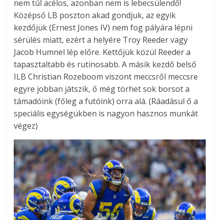
nem túl acélos, azonban nem is lebecsülendő!
Középső LB poszton akad gondjuk, az egyik
kezdőjük (Ernest Jones IV) nem fog pályára lépni
sérülés miatt, ezért a helyére Troy Reeder vagy
Jacob Humnel lép előre. Kettőjük közül Reeder a
tapasztaltabb és rutinosabb. A másik kezdő belső
ILB Christian Rozeboom viszont meccsről meccsre
egyre jobban játszik, ő még törhet sok borsot a
támadóink (főleg a futóink) orra alá. (Ráadásul ő a
speciális egységükben is nagyon hasznos munkát
végez)