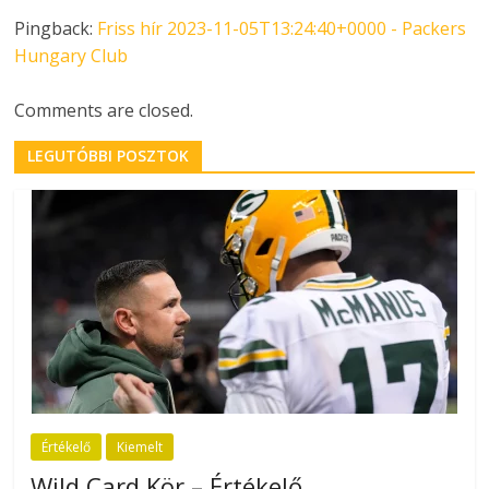
Pingback:
Friss hír 2023-11-05T13:24:40+0000 - Packers
Hungary Club
Comments are closed.
LEGUTÓBBI POSZTOK
Értékelő
Kiemelt
Wild Card Kör – Értékelő