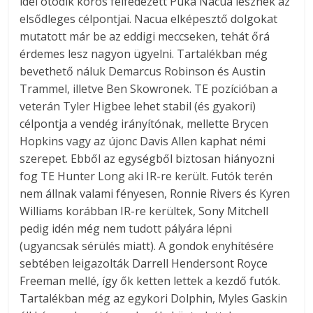
idei ötödik körös felfedezett Puka Nacua lesznek az
elsődleges célpontjai. Nacua elképesztő dolgokat
mutatott már be az eddigi meccseken, tehát őrá
érdemes lesz nagyon ügyelni. Tartalékban még
bevethető náluk Demarcus Robinson és Austin
Trammel, illetve Ben Skowronek. TE pozícióban a
veterán Tyler Higbee lehet stabil (és gyakori)
célpontja a vendég irányítónak, mellette Brycen
Hopkins vagy az újonc Davis Allen kaphat némi
szerepet. Ebből az egységből biztosan hiányozni
fog TE Hunter Long aki IR-re került. Futók terén
nem állnak valami fényesen, Ronnie Rivers és Kyren
Williams korábban IR-re kerültek, Sony Mitchell
pedig idén még nem tudott pályára lépni
(ugyancsak sérülés miatt). A gondok enyhítésére
sebtében leigazolták Darrell Hendersont Royce
Freeman mellé, így ők ketten lettek a kezdő futók.
Tartalékban még az egykori Dolphin, Myles Gaskin