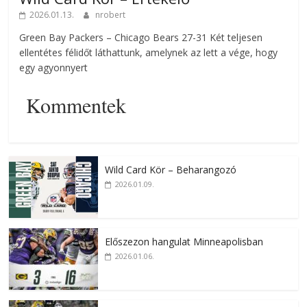
2026.01.13.
nrobert
Green Bay Packers – Chicago Bears 27-31 Két teljesen
ellentétes félidőt láthattunk, amelynek az lett a vége, hogy
egy agyonnyert
Kommentek
Wild Card Kör – Beharangozó
2026.01.09.
Előszezon hangulat Minneapolisban
2026.01.06.