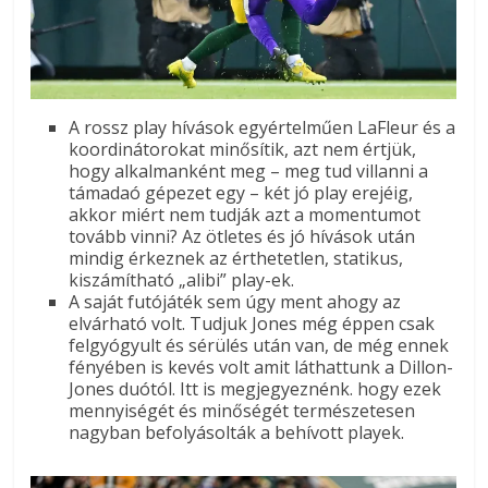
A rossz play hívások egyértelműen LaFleur és a
koordinátorokat minősítik, azt nem értjük,
hogy alkalmanként meg – meg tud villanni a
támadaó gépezet egy – két jó play erejéig,
akkor miért nem tudják azt a momentumot
tovább vinni? Az ötletes és jó hívások után
mindig érkeznek az érthetetlen, statikus,
kiszámítható „alibi” play-ek.
A saját futójáték sem úgy ment ahogy az
elvárható volt. Tudjuk Jones még éppen csak
felgyógyult és sérülés után van, de még ennek
fényében is kevés volt amit láthattunk a Dillon-
Jones duótól. Itt is megjegyeznénk. hogy ezek
mennyiségét és minőségét természetesen
nagyban befolyásolták a behívott playek.